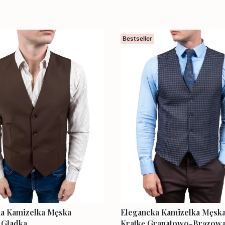
Bestseller
a Kamizelka Męska
Elegancka Kamizelka Męsk
 Gładka
Kratkę Granatowo-Brązow