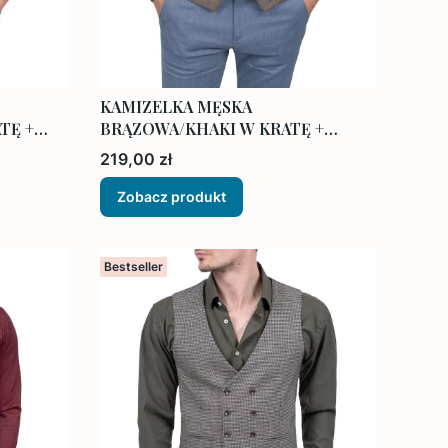
KAMIZELKA MĘSKA
TĘ +
BRĄZOWA/KHAKI W KRATĘ +
muszka i poszetka
Cena
219,00 zł
Zobacz produkt
Bestseller