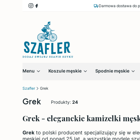
Darmowa dostawa do p
Menu
Koszule męskie
Spodnie męskie
Szafler
Grek
Grek
Produkty:
24
Grek - eleganckie kamizelki męsk
Grek
to polski producent specjalizujący się w e
męskiej od ponad 25 lat, a wszystkie modele szy