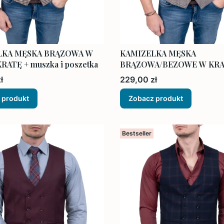
LKA MĘSKA BRĄZOWA W
KAMIZELKA MĘSKA
RATĘ + muszka i poszetka
BRĄZOWA/BEZOWE W KRA
muszka i poszetka
Cena
ł
229,00 zł
 produkt
Zobacz produkt
Bestseller