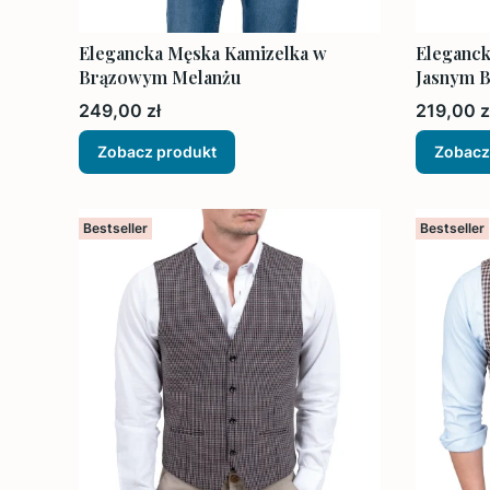
Elegancka Męska Kamizelka w
Eleganck
Brązowym Melanżu
Jasnym B
Cena
Cena
249,00 zł
219,00 z
Zobacz produkt
Zobacz
Bestseller
Bestseller