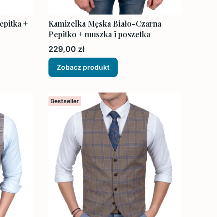
pitka +
Kamizelka Męska Biało-Czarna
Pepitko + muszka i poszetka
Cena
229,00 zł
Zobacz produkt
Bestseller