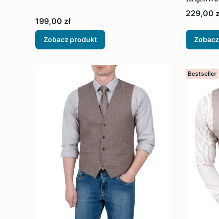
Cena
229,00 z
Cena
199,00 zł
Zobacz produkt
Zobacz
Bestseller