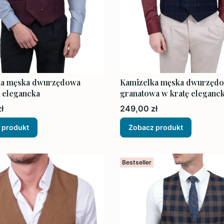
ka męska dwurzędowa
Kamizelka męska dwurzęd
 elegancka
granatowa w kratę eleganc
Cena
ł
249,00 zł
 produkt
Zobacz produkt
Bestseller