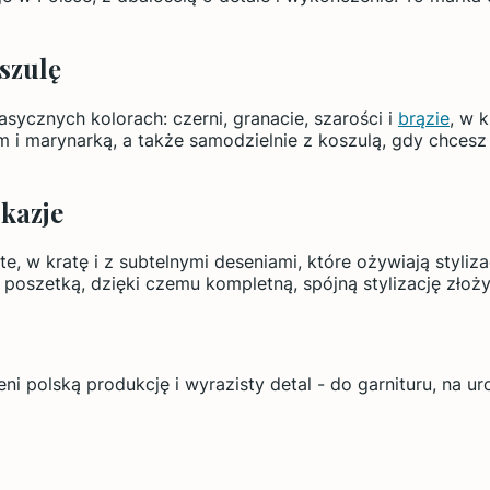
szulę
asycznych kolorach: czerni, granacie, szarości i
brązie
, w k
m i marynarką, a także samodzielnie z koszulą, gdy chces
okazje
, w kratę i z subtelnymi deseniami, które ożywiają styliz
poszetką, dzięki czemu kompletną, spójną stylizację złoży
i polską produkcję i wyrazisty detal - do garnituru, na ur