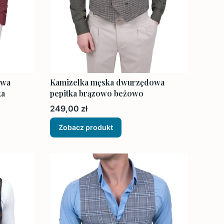
owa
Kamizelka męska dwurzędowa
ka
pepitka brązowo beżowo
Cena
249,00 zł
Zobacz produkt