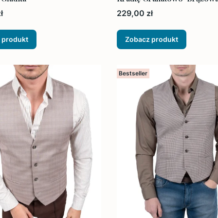
Cena
ł
229,00 zł
 produkt
Zobacz produkt
Bestseller