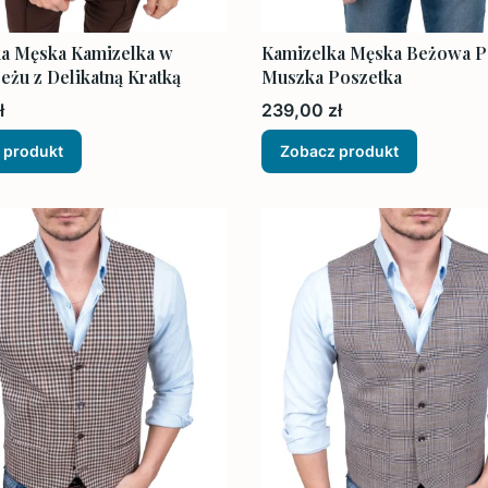
a Męska Kamizelka w
Kamizelka Męska Beżowa Pe
eżu z Delikatną Kratką
Muszka Poszetka
Cena
ł
239,00 zł
 produkt
Zobacz produkt