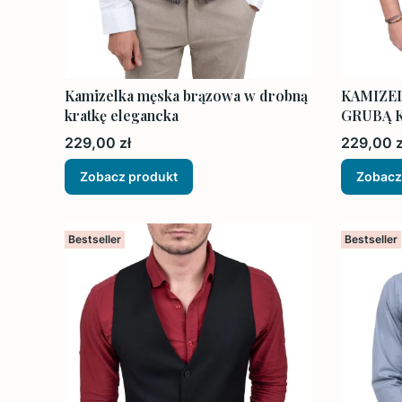
Kamizelka męska brązowa w drobną
KAMIZE
kratkę elegancka
GRUBĄ K
Cena
Cena
229,00 zł
229,00 z
Zobacz produkt
Zobacz
Bestseller
Bestseller