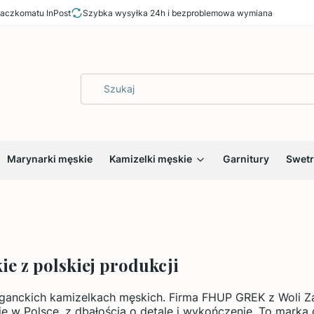
aczkomatu InPost
Szybka wysyłka 24h i bezproblemowa wymiana
Marynarki męskie
Kamizelki męskie
Garnitury
Swetr
ie z polskiej produkcji
leganckich kamizelkach męskich. Firma FHUP GREK z Woli Z
je w Polsce, z dbałością o detale i wykończenie. To marka