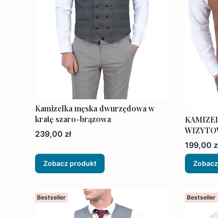
Kamizelka męska dwurzędowa w
kratę szaro-brązowa
KAMIZE
WIZYTO
Cena
239,00 zł
Cena
199,00 z
Zobacz produkt
Zobacz
Bestseller
Bestseller