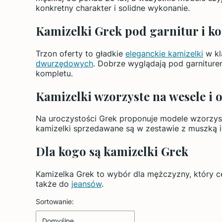
konkretny charakter i solidne wykonanie.
Kamizelki Grek pod garnitur i ko
Trzon oferty to gładkie
eleganckie kamizelki
w kl
dwurzędowych
. Dobrze wyglądają pod garniture
kompletu.
Kamizelki wzorzyste na wesele i 
Na uroczystości Grek proponuje modele wzorzyste
kamizelki sprzedawane są w zestawie z muszką i 
Dla kogo są kamizelki Grek
Kamizelka Grek to wybór dla mężczyzny, który cen
także do
jeansów
.
Lista produktów
Sortowanie:
Domyślne