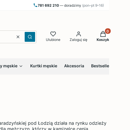
781 692 210
— doradzimy
(pon–pt 9–16)
Produkty w kos
Wyczyść
Szukaj
Ulubione
Zaloguj się
Koszyk
y męskie
Kurtki męskie
Akcesoria
Bestsellery
Blog
aradzyńskiej pod Łodzią działa na rynku odzieży
 dla mężczyzn, którzy w kamizelce cenią