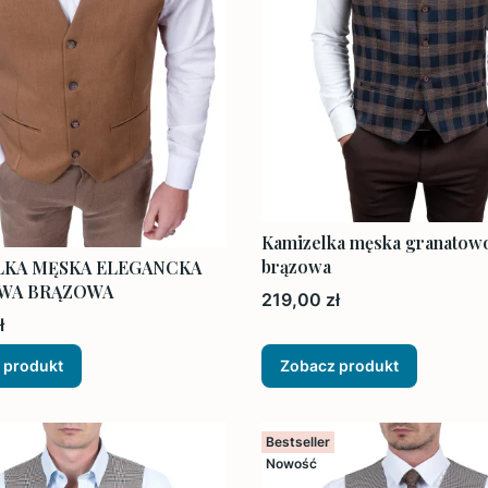
Kamizelka męska granatow
brązowa
LKA MĘSKA ELEGANCKA
WA BRĄZOWA
Cena
219,00 zł
ł
 produkt
Zobacz produkt
Bestseller
Nowość