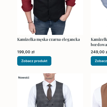
Kamizelka męska czarna elegancka
Kamizel
bordowa
Cena
Cena
199,00 zł
249,00 z
Zobacz produkt
Zobacz
Nowość