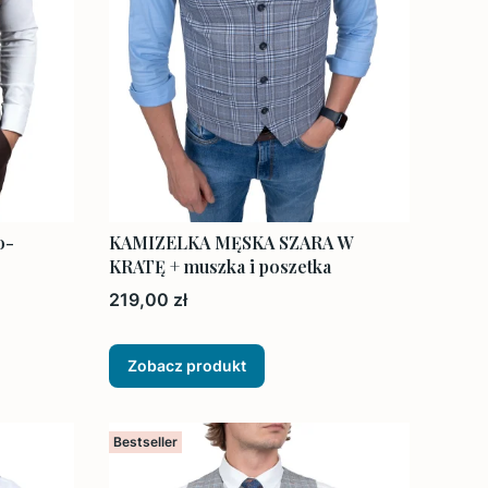
o-
KAMIZELKA MĘSKA SZARA W
KRATĘ + muszka i poszetka
Cena
219,00 zł
Zobacz produkt
Bestseller