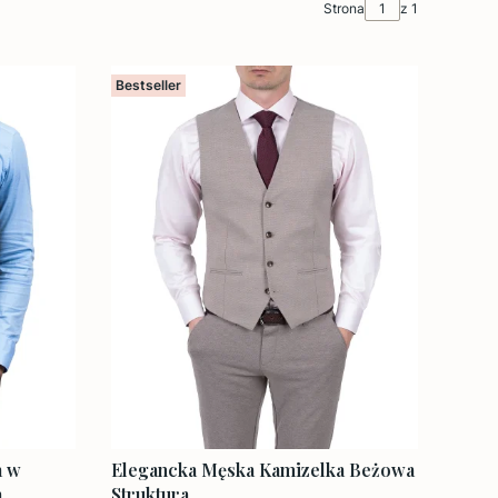
Strona
z 1
Bestseller
a w
Elegancka Męska Kamizelka Beżowa
a
Struktura