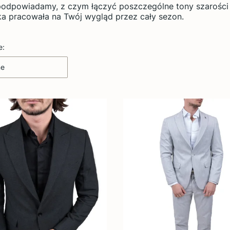
podpowiadamy, z czym łączyć poszczególne tony szarości i 
a pracowała na Twój wygląd przez cały sezon.
 produktów
e:
ne