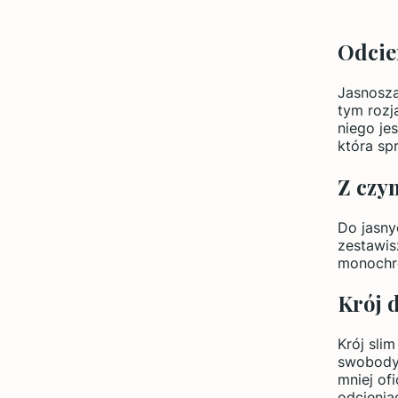
Odcien
Jasnosza
tym rozja
niego je
która sp
Z czy
Do jasny
zestawis
monochro
Krój 
Krój sli
swobody 
mniej of
odcienia