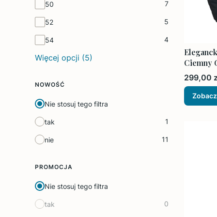
7
50
5
52
4
54
Eleganck
Więcej opcji (5)
Ciemny G
Cena
299,00 z
NOWOŚĆ
Zobacz
Nie stosuj tego filtra
1
tak
11
nie
PROMOCJA
Nie stosuj tego filtra
0
tak