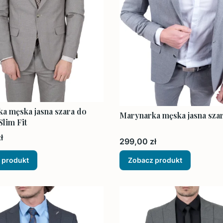
a męska jasna szara do
Marynarka męska jasna szar
Slim Fit
ł
Cena
299,00 zł
 produkt
Zobacz produkt