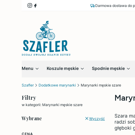
Darmowa dostawa do p
Menu
Koszule męskie
Spodnie męskie
Szafler
Dodatkowe marynarki
Marynarki męskie szare
Maryn
Filtry
w kategorii: Marynarki męskie szare
Szara ma
Wybrane
Wyczyść
radzi so
głęboki g
CENA