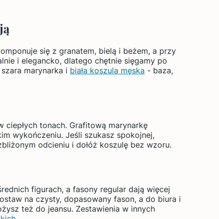
ją
komponuje się z granatem, bielą i beżem, a przy
malnie i elegancko, dlatego chętnie sięgamy po
o szara marynarka i
biała koszula męska
- baza,
 w ciepłych tonach. Grafitową marynarkę
kim wykończeniu. Jeśli szukasz spokojnej,
bliżonym odcieniu i dołóż koszulę bez wzoru.
rednich figurach, a fasony regular dają więcej
staw na czysty, dopasowany fason, a do biura i
łożysz też do jeansu. Zestawienia w innych
kich
.