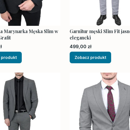
a Marynarka Męska Slim w
Garnitur męski Slim Fit jas
rafit
elegancki
Cena
ł
499,00 zł
 produkt
Zobacz produkt