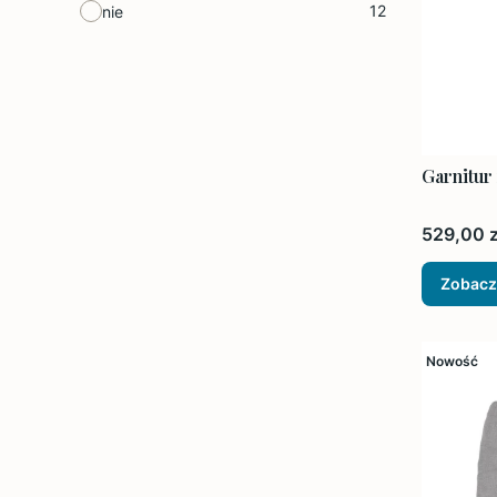
12
nie
Garnitur
Cena
529,00 z
Zobacz
Nowość