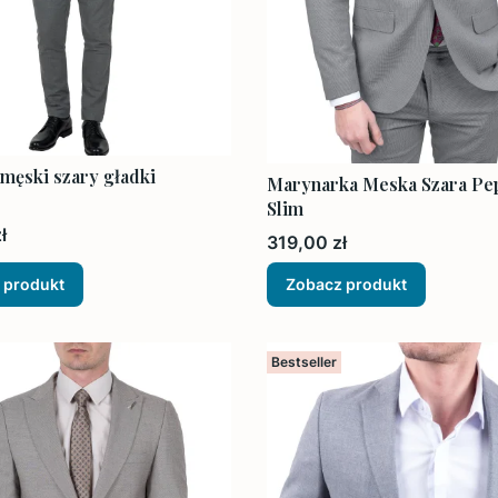
 męski szary gładki
Marynarka Meska Szara Pep
Slim
ł
Cena
319,00 zł
 produkt
Zobacz produkt
Bestseller