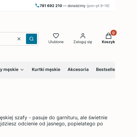
781 692 210
— doradzimy
(pon–pt 9–16)
Produkty w kos
Wyczyść
Szukaj
Ulubione
Zaloguj się
Koszyk
y męskie
Kurtki męskie
Akcesoria
Bestsellery
Blog
kiej szafy - pasuje do garnituru, ale świetnie
ajdziesz odcienie od jasnego, popielatego po