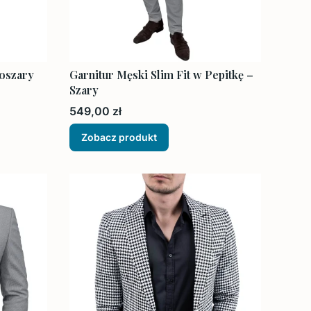
noszary
Garnitur Męski Slim Fit w Pepitkę –
Szary
Cena
549,00 zł
Zobacz produkt