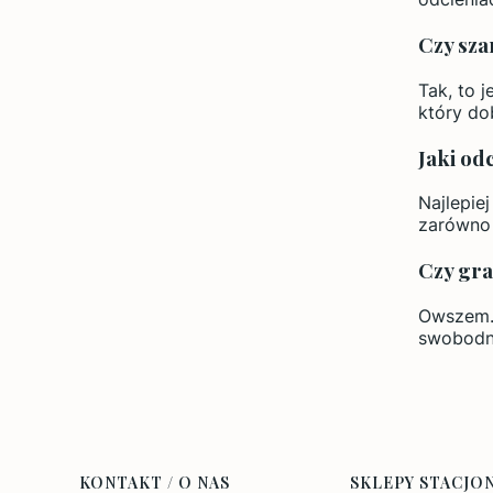
Czy sza
Tak, to 
który do
Jaki od
Najlepiej
zarówno 
Czy gra
Owszem. 
swobodn
Linki w stopce
KONTAKT / O NAS
SKLEPY STACJO