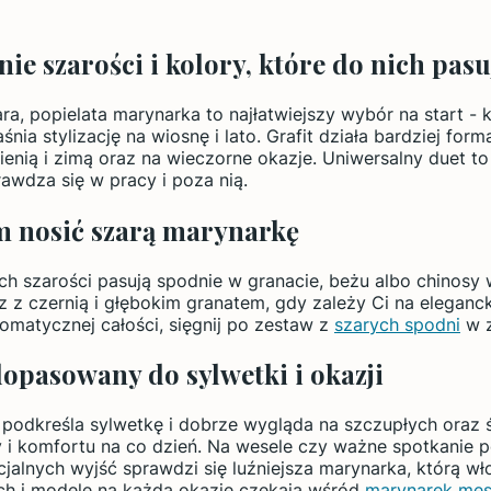
ie szarości i kolory, które do nich pasu
ra, popielata marynarka to najłatwiejszy wybór na start - 
śnia stylizację na wiosnę i lato. Grafit działa bardziej for
sienią i zimą oraz na wieczorne okazje. Uniwersalny duet t
rawdza się w pracy i poza nią.
m nosić szarą marynarkę
ch szarości pasują spodnie w granacie, beżu albo chinosy
z z czernią i głębokim granatem, gdy zależy Ci na eleganc
matycznej całości, sięgnij po zestaw z
szarych spodni
w z
dopasowany do sylwetki i okazji
m podkreśla sylwetkę i dobrze wygląda na szczupłych oraz ś
i komfortu na co dzień. Na wesele czy ważne spotkanie po
icjalnych wyjść sprawdzi się luźniejsza marynarka, którą w
ch i modele na każdą okazję czekają wśród
marynarek męs