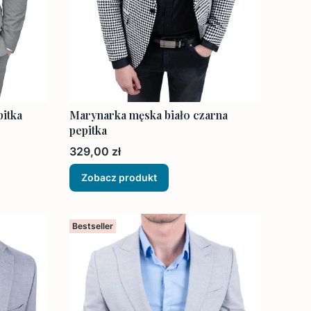
itka
Marynarka męska biało czarna
pepitka
Cena
329,00 zł
Zobacz produkt
Bestseller