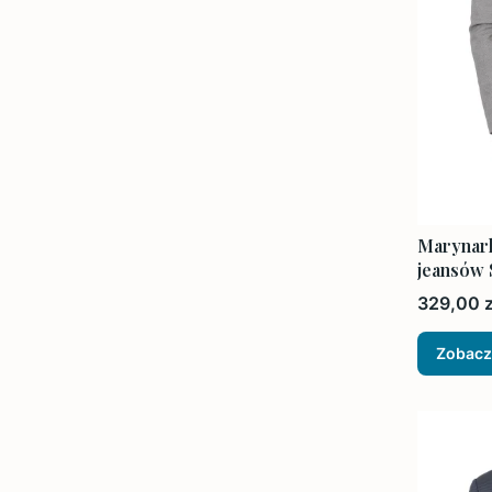
Marynark
jeansów 
Cena
329,00 z
Zobacz