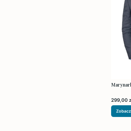
Marynark
Cena
299,00 z
Zobacz