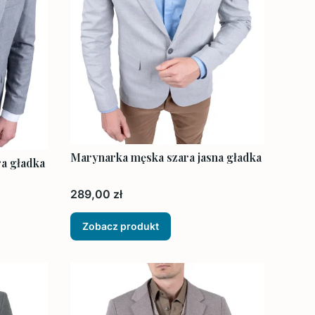
Marynarka męska szara jasna gładka
a gładka
Cena
289,00 zł
Zobacz produkt