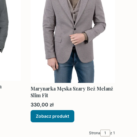
m
Marynarka Męska Szary Beż Melanż
Slim Fit
Cena
330,00 zł
Zobacz produkt
Strona
z 1