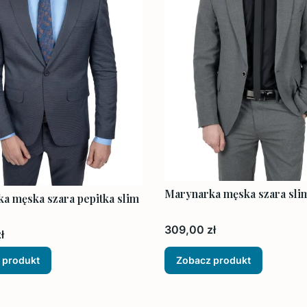
Marynarka męska szara sli
a męska szara pepitka slim
Cena
309,00 zł
ł
 produkt
Zobacz produkt