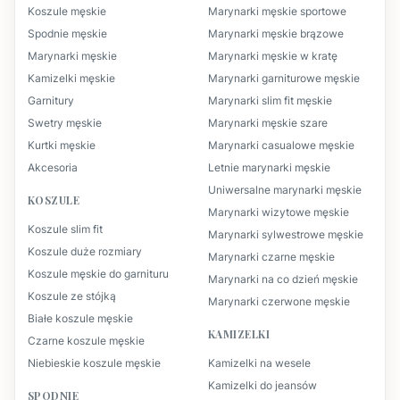
Koszule męskie
Marynarki męskie sportowe
Spodnie męskie
Marynarki męskie brązowe
Marynarki męskie
Marynarki męskie w kratę
Kamizelki męskie
Marynarki garniturowe męskie
Garnitury
Marynarki slim fit męskie
Swetry męskie
Marynarki męskie szare
Kurtki męskie
Marynarki casualowe męskie
Akcesoria
Letnie marynarki męskie
Uniwersalne marynarki męskie
KOSZULE
Marynarki wizytowe męskie
Koszule slim fit
Marynarki sylwestrowe męskie
Koszule duże rozmiary
Marynarki czarne męskie
Koszule męskie do garnituru
Marynarki na co dzień męskie
Koszule ze stójką
Marynarki czerwone męskie
Białe koszule męskie
KAMIZELKI
Czarne koszule męskie
Niebieskie koszule męskie
Kamizelki na wesele
Kamizelki do jeansów
SPODNIE