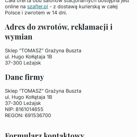
Cała oferta obu salonów stacjonarnych dostępna jest
online na
szafler.pl
- z dostawą kurierską w całej
Polsce i zwrotem w 14 dni.
Adres do zwrotów, reklamacji i
wymian
Sklep "TOMASZ" Grażyna Buszta
ul. Hugo Kołłątaja 1B
37-300 Leżajsk
Dane firmy
Sklep "TOMASZ" Grażyna Buszta
ul. Hugo Kołłątaja 1B
37-300 Leżajsk
NIP: 8161014655
REGON: 691536700
Formularz kontaktowy