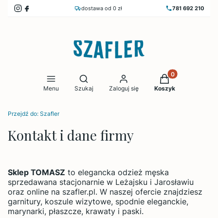
dostawa od 0 zł
781 692 210
Produkty w koszy
Otwórz wyszukiwarkę
Menu
Szukaj
Zaloguj się
Koszyk
Przejdź do:
Szafler
Kontakt i dane firmy
Sklep TOMASZ
to elegancka odzież męska
sprzedawana stacjonarnie w Leżajsku i Jarosławiu
oraz online na szafler.pl. W naszej ofercie znajdziesz
garnitury, koszule wizytowe, spodnie eleganckie,
marynarki, płaszcze, krawaty i paski.