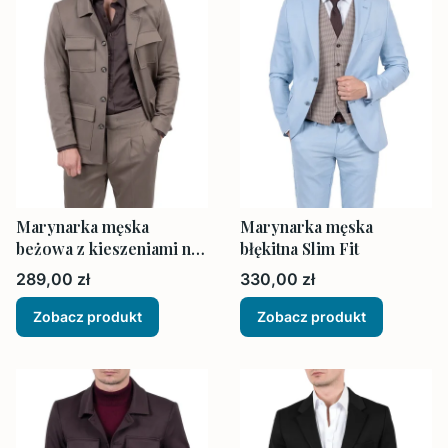
Marynarka męska
Marynarka męska
beżowa z kieszeniami na
błękitna Slim Fit
zewnątrz
Cena
Cena
289,00 zł
330,00 zł
Zobacz produkt
Zobacz produkt