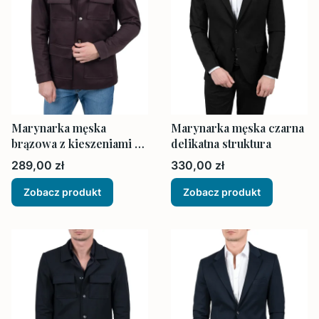
Marynarka męska
Marynarka męska czarna
brązowa z kieszeniami na
delikatna struktura
zewnątrz
Cena
Cena
289,00 zł
330,00 zł
Zobacz produkt
Zobacz produkt