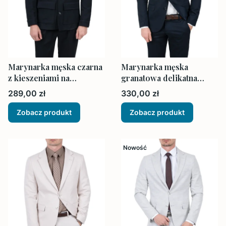
Marynarka męska czarna
Marynarka męska
z kieszeniami na
granatowa delikatna
zewnątrz
struktura
Cena
Cena
289,00 zł
330,00 zł
Zobacz produkt
Zobacz produkt
Nowość