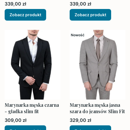
Slim Fit
Cena
Cena
339,00 zł
339,00 zł
Zobacz produkt
Zobacz produkt
Nowość
Marynarka męska czarna
Marynarka męska jasna
- gładka slim fit
szara do jeansów Slim Fit
Cena
Cena
309,00 zł
329,00 zł