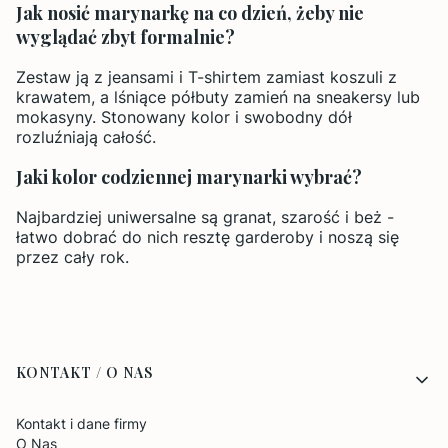
Jak nosić marynarkę na co dzień, żeby nie
wyglądać zbyt formalnie?
Zestaw ją z jeansami i T-shirtem zamiast koszuli z
krawatem, a lśniące półbuty zamień na sneakersy lub
mokasyny. Stonowany kolor i swobodny dół
rozluźniają całość.
Jaki kolor codziennej marynarki wybrać?
Najbardziej uniwersalne są granat, szarość i beż -
łatwo dobrać do nich resztę garderoby i noszą się
przez cały rok.
Linki w stopce
KONTAKT / O NAS
Kontakt i dane firmy
O Nas