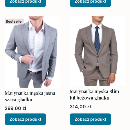
Zobacz produkt
Zobacz produkt
Bestseller
Marynarka męska Slim
Marynarka męska jasna
Fit beżowa gładka
szara gładka
Cena
314,00 zł
Cena
299,00 zł
Zobacz produkt
Zobacz produkt