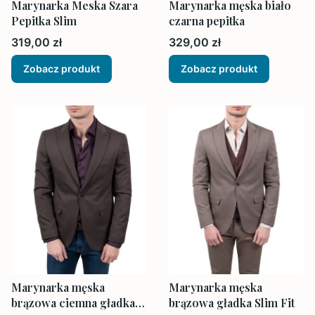
Marynarka Meska Szara
Marynarka męska biało
Pepitka Slim
czarna pepitka
Cena
Cena
319,00 zł
329,00 zł
Zobacz produkt
Zobacz produkt
Marynarka męska
Marynarka męska
brązowa ciemna gładka
brązowa gładka Slim Fit