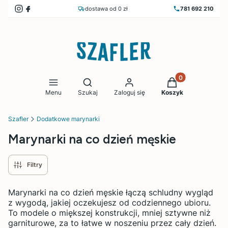
dostawa od 0 zł
781 692 210
Produkty w koszy
Otwórz wyszukiwarkę
Menu
Szukaj
Zaloguj się
Koszyk
Szafler
Dodatkowe marynarki
Marynarki na co dzień męskie
Filtry
Marynarki na co dzień męskie łączą schludny wygląd
z wygodą, jakiej oczekujesz od codziennego ubioru.
To modele o miększej konstrukcji, mniej sztywne niż
garniturowe, za to łatwe w noszeniu przez cały dzień.