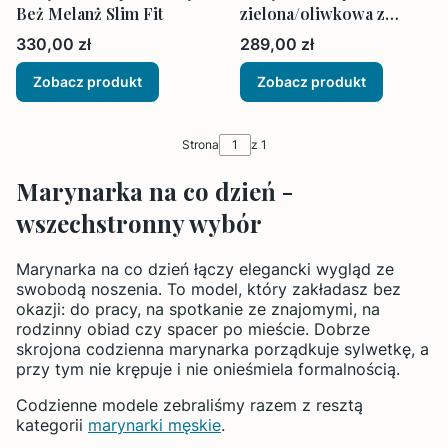
Beż Melanż Slim Fit
zielona/oliwkowa z
kieszeniami na zewnątrz
Cena
Cena
330,00 zł
289,00 zł
Zobacz produkt
Zobacz produkt
Strona
z 1
Marynarka na co dzień -
wszechstronny wybór
Marynarka na co dzień łączy elegancki wygląd ze
swobodą noszenia. To model, który zakładasz bez
okazji: do pracy, na spotkanie ze znajomymi, na
rodzinny obiad czy spacer po mieście. Dobrze
skrojona codzienna marynarka porządkuje sylwetkę, a
przy tym nie krępuje i nie onieśmiela formalnością.
Codzienne modele zebraliśmy razem z resztą
kategorii
marynarki męskie
.