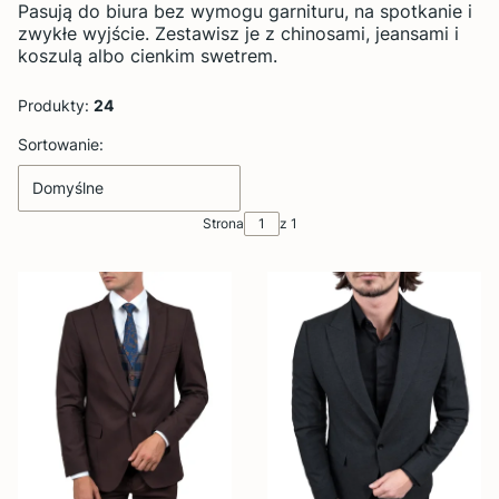
Pasują do biura bez wymogu garnituru, na spotkanie i
zwykłe wyjście. Zestawisz je z chinosami, jeansami i
koszulą albo cienkim swetrem.
Produkty:
24
Lista produktów
Sortowanie:
Domyślne
Strona
z 1