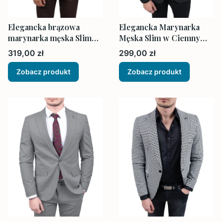
Elegancka brązowa
Elegancka Marynarka
marynarka męska Slim
Męska Slim w Ciemny
Fit
Grafit
Cena
Cena
319,00 zł
299,00 zł
Zobacz produkt
Zobacz produkt