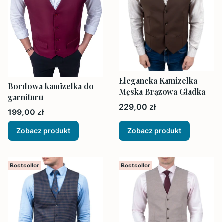
Elegancka Kamizelka
Bordowa kamizelka do
Męska Brązowa Gładka
garnituru
Cena
229,00 zł
Cena
199,00 zł
Zobacz produkt
Zobacz produkt
Bestseller
Bestseller