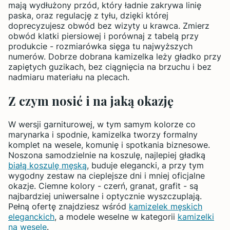
mają wydłużony przód, który ładnie zakrywa linię
paska, oraz regulację z tyłu, dzięki której
doprecyzujesz obwód bez wizyty u krawca. Zmierz
obwód klatki piersiowej i porównaj z tabelą przy
produkcie - rozmiarówka sięga tu najwyższych
numerów. Dobrze dobrana kamizelka leży gładko przy
zapiętych guzikach, bez ciągnięcia na brzuchu i bez
nadmiaru materiału na plecach.
Z czym nosić i na jaką okazję
W wersji garniturowej, w tym samym kolorze co
marynarka i spodnie, kamizelka tworzy formalny
komplet na wesele, komunię i spotkania biznesowe.
Noszona samodzielnie na koszulę, najlepiej gładką
białą koszulę męską
, buduje elegancki, a przy tym
wygodny zestaw na cieplejsze dni i mniej oficjalne
okazje. Ciemne kolory - czerń, granat, grafit - są
najbardziej uniwersalne i optycznie wyszczuplają.
Pełną ofertę znajdziesz wśród
kamizelek męskich
eleganckich
, a modele weselne w kategorii
kamizelki
na wesele
.