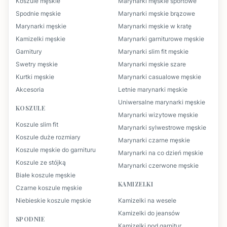
Koszule męskie
Marynarki męskie sportowe
Spodnie męskie
Marynarki męskie brązowe
Marynarki męskie
Marynarki męskie w kratę
Kamizelki męskie
Marynarki garniturowe męskie
Garnitury
Marynarki slim fit męskie
Swetry męskie
Marynarki męskie szare
Kurtki męskie
Marynarki casualowe męskie
Akcesoria
Letnie marynarki męskie
Uniwersalne marynarki męskie
KOSZULE
Marynarki wizytowe męskie
Koszule slim fit
Marynarki sylwestrowe męskie
Koszule duże rozmiary
Marynarki czarne męskie
Koszule męskie do garnituru
Marynarki na co dzień męskie
Koszule ze stójką
Marynarki czerwone męskie
Białe koszule męskie
KAMIZELKI
Czarne koszule męskie
Niebieskie koszule męskie
Kamizelki na wesele
Kamizelki do jeansów
SPODNIE
Kamizelki pod garnitur