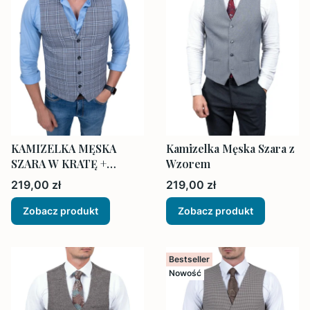
KAMIZELKA MĘSKA
Kamizelka Męska Szara z
SZARA W KRATĘ +
Wzorem
muszka i poszetka
Cena
Cena
219,00 zł
219,00 zł
Zobacz produkt
Zobacz produkt
Bestseller
Nowość