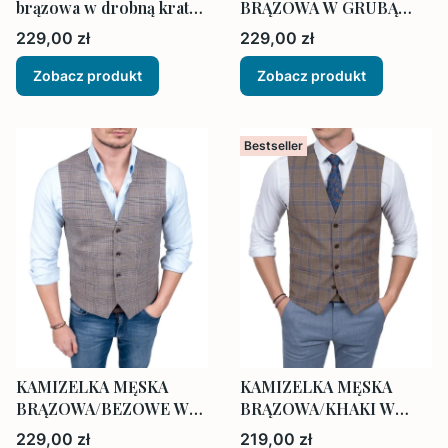
brązowa w drobną kratkę
BRĄZOWA W GRUBĄ
elegancka
KRATĘ + muszka i
Cena
Cena
229,00 zł
229,00 zł
poszetka
Zobacz produkt
Zobacz produkt
Bestseller
KAMIZELKA MĘSKA
KAMIZELKA MĘSKA
BRĄZOWA/BEZOWE W
BRĄZOWA/KHAKI W
KRATĘ + muszka i
KRATĘ + muszka i
Cena
Cena
229,00 zł
219,00 zł