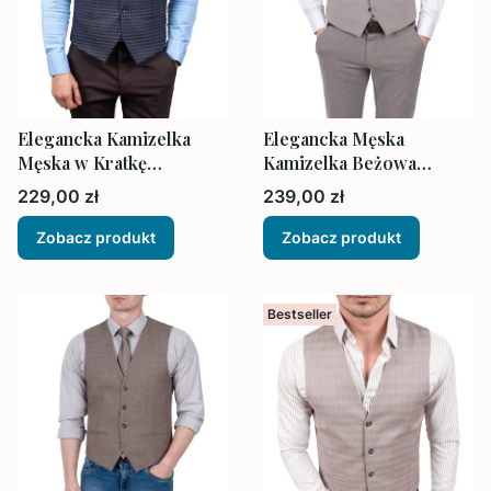
Elegancka Kamizelka
Elegancka Męska
Męska w Kratkę
Kamizelka Beżowa
Granatowo-Brązowa
Struktura
Cena
Cena
229,00 zł
239,00 zł
Zobacz produkt
Zobacz produkt
Bestseller