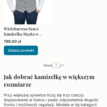
Wielobarwna Szara
Kamizelka Męska w
Kratkę
Cena
199,00 zł
Zobacz produkt
Strona
z 1
Jak dobrać kamizelkę w większym
rozmiarze
Przy większej sylwetce liczą się trzy rzeczy:
dopasowanie w klatce i pasie, odpowiednia długość
frontu i możliwość regulacji. Modele w tej kategorii