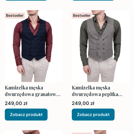
Bestseller
Bestseller
Kamizelka męska
Kamizelka męska
dwurzędowa granatowa
dwurzędowa pepitka
w kratę elegancka
brązowo beżowo
Cena
Cena
249,00 zł
249,00 zł
Zobacz produkt
Zobacz produkt