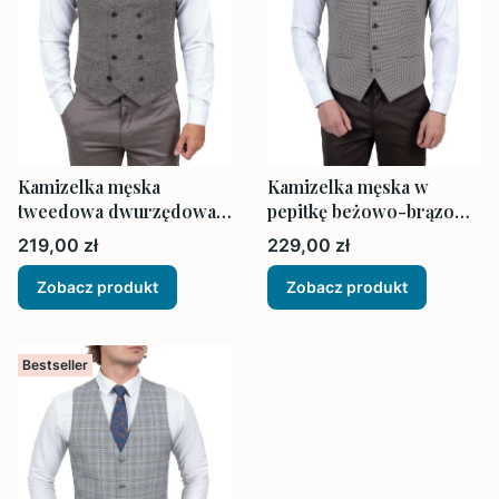
Kamizelka męska
Kamizelka męska w
tweedowa dwurzędowa
pepitkę beżowo-brązowa
brązowa Slim Fit
z muszką i poszetką
Cena
Cena
219,00 zł
229,00 zł
Zobacz produkt
Zobacz produkt
Bestseller