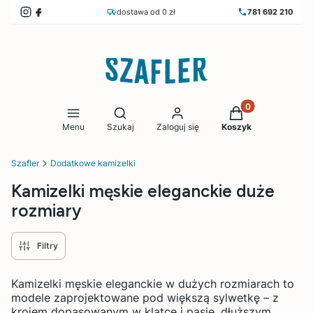
dostawa od 0 zł
781 692 210
Produkty w koszy
Otwórz wyszukiwarkę
Menu
Szukaj
Zaloguj się
Koszyk
Szafler
Dodatkowe kamizelki
Kamizelki męskie eleganckie duże
rozmiary
Filtry
Kamizelki męskie eleganckie w dużych rozmiarach to
modele zaprojektowane pod większą sylwetkę – z
krojem dopasowanym w klatce i pasie, dłuższym