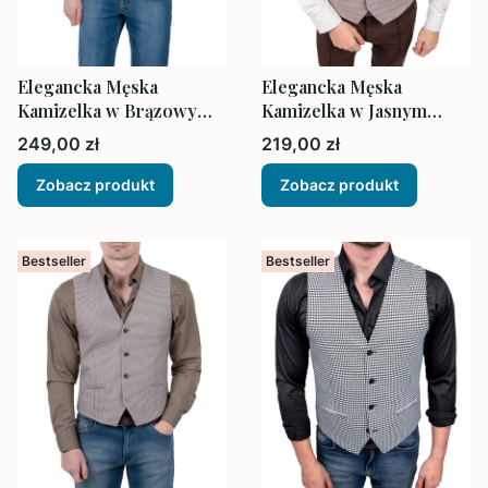
Elegancka Męska
Elegancka Męska
Kamizelka w Brązowym
Kamizelka w Jasnym
Melanżu
Beżu z Delikatną Kratką
Cena
Cena
249,00 zł
219,00 zł
Zobacz produkt
Zobacz produkt
Bestseller
Bestseller