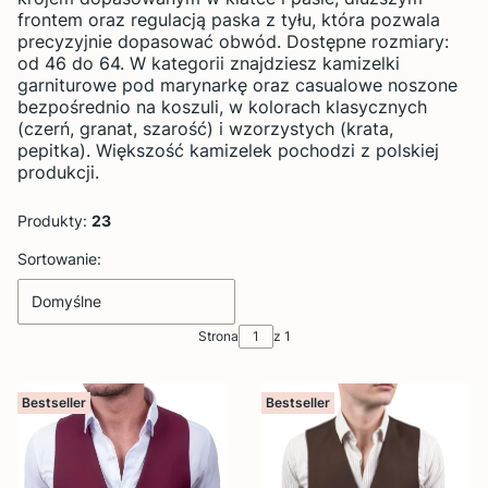
frontem oraz regulacją paska z tyłu, która pozwala
precyzyjnie dopasować obwód. Dostępne rozmiary:
od 46 do 64. W kategorii znajdziesz kamizelki
garniturowe pod marynarkę oraz casualowe noszone
bezpośrednio na koszuli, w kolorach klasycznych
(czerń, granat, szarość) i wzorzystych (krata,
pepitka). Większość kamizelek pochodzi z polskiej
produkcji.
Produkty:
23
Lista produktów
Sortowanie:
Domyślne
Strona
z 1
Bestseller
Bestseller