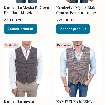
Kamizelka Męska Beżowa
Kamizelka Męska Biało-
Pepitka + Muszka
Czarna Pepitko + muszka
Poszetka
i poszetka
Cena
Cena
239,00 zł
229,00 zł
Zobacz produkt
Zobacz produkt
Bestseller
Bestseller
Kamizelka męska
KAMIZELKA MĘSKA