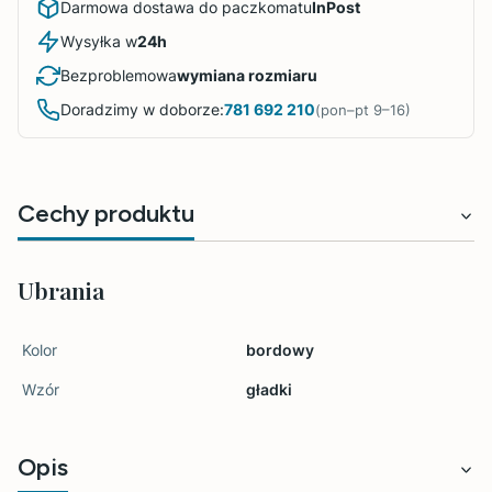
Darmowa dostawa do paczkomatu
InPost
Wysyłka w
24h
Bezproblemowa
wymiana rozmiaru
Doradzimy w doborze:
781 692 210
(pon–pt 9–16)
Cechy produktu
Ubrania
Kolor
bordowy
Wzór
gładki
Opis