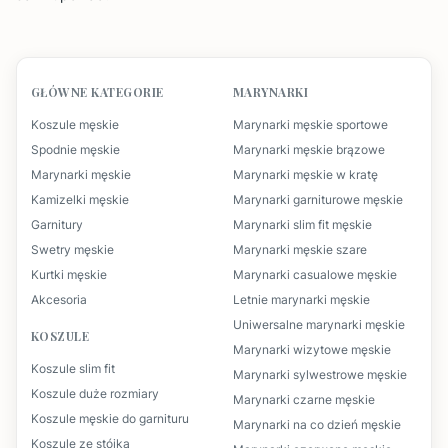
GŁÓWNE KATEGORIE
MARYNARKI
Koszule męskie
Marynarki męskie sportowe
Spodnie męskie
Marynarki męskie brązowe
Marynarki męskie
Marynarki męskie w kratę
Kamizelki męskie
Marynarki garniturowe męskie
Garnitury
Marynarki slim fit męskie
Swetry męskie
Marynarki męskie szare
Kurtki męskie
Marynarki casualowe męskie
Akcesoria
Letnie marynarki męskie
Uniwersalne marynarki męskie
KOSZULE
Marynarki wizytowe męskie
Koszule slim fit
Marynarki sylwestrowe męskie
Koszule duże rozmiary
Marynarki czarne męskie
Koszule męskie do garnituru
Marynarki na co dzień męskie
Koszule ze stójką