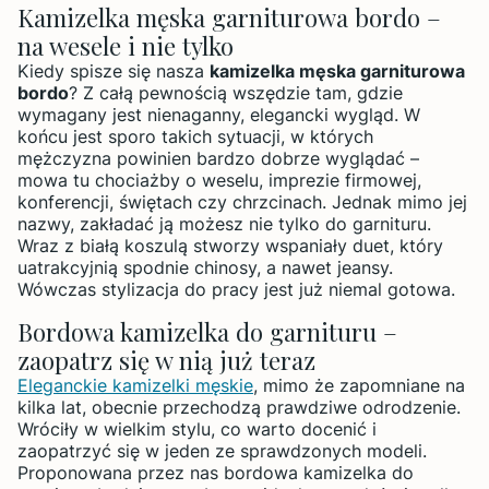
Kamizelka męska garniturowa bordo –
na wesele i nie tylko
Kiedy spisze się nasza
kamizelka męska garniturowa
bordo
? Z całą pewnością wszędzie tam, gdzie
wymagany jest nienaganny, elegancki wygląd. W
końcu jest sporo takich sytuacji, w których
mężczyzna powinien bardzo dobrze wyglądać –
mowa tu chociażby o weselu, imprezie firmowej,
konferencji, świętach czy chrzcinach. Jednak mimo jej
nazwy, zakładać ją możesz nie tylko do garnituru.
Wraz z białą koszulą stworzy wspaniały duet, który
uatrakcyjnią spodnie chinosy, a nawet jeansy.
Wówczas stylizacja do pracy jest już niemal gotowa.
Bordowa kamizelka do garnituru –
zaopatrz się w nią już teraz
Eleganckie kamizelki męskie
, mimo że zapomniane na
kilka lat, obecnie przechodzą prawdziwe odrodzenie.
Wróciły w wielkim stylu, co warto docenić i
zaopatrzyć się w jeden ze sprawdzonych modeli.
Proponowana przez nas bordowa kamizelka do