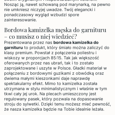
Nosząc ją, nawet schowaną pod marynarką, na pewno
nie umkniesz niczyjej uwadze. Twój elegancki i
ponadczasowy wygląd wzbudzi spore
zainteresowanie.
Bordowa kamizelka męska do garnituru
– co musisz o niej wiedzieć?
Prezentowana przez nas
bordowa kamizelka do
garnituru
to produkt, który śmiało można zaliczyć do
klasy premium. Powstał z połączenia poliestru i
wiskozy w proporcjach 85:15. Tak jak większość
oferowanych przez nas ubrań, tak i to zostało
zaprojektowane i uszyte w Polsce. Gładki materiał w
połączeniu z bordowymi guzikami z obwódką oraz
dwiema małymi kieszonkami daje naprawdę
spektakularny efekt. Mimo to kamizelka została
utrzymana w stylu minimalistycznym i właśnie w tym
tkwi cały jej urok. Na plecach umieszczony jest
regulowany pasek, który pozwala na dopasowanie
stroju do sylwetki. Dzięki temu możesz mieć pewność,
że nasza kamizelka będzie na Tobie idealnie leżała.