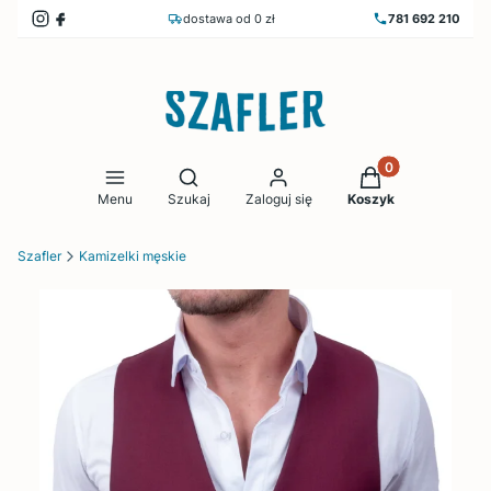
dostawa od 0 zł
781 692 210
Produkty w koszy
Otwórz wyszukiwarkę
Menu
Szukaj
Zaloguj się
Koszyk
Szafler
Kamizelki męskie