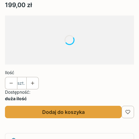
Cena
199,00 zł
Wybierz wariant produktu:
Poszczególne warianty mogą różnić się ceną
*
Rozmiar
Wybierz
Ilość
szt.
Dostępność:
duża ilość
Dodaj do koszyka