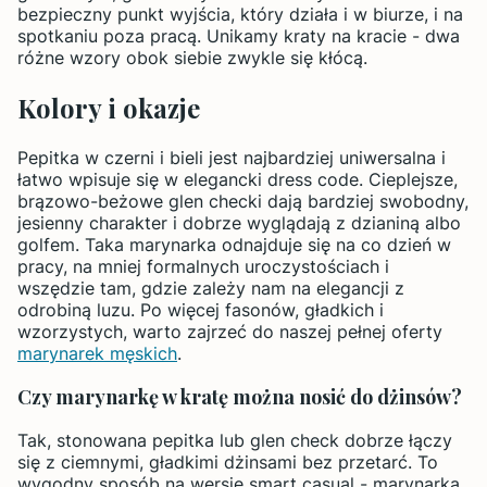
bezpieczny punkt wyjścia, który działa i w biurze, i na
spotkaniu poza pracą. Unikamy kraty na kracie - dwa
różne wzory obok siebie zwykle się kłócą.
Kolory i okazje
Pepitka w czerni i bieli jest najbardziej uniwersalna i
łatwo wpisuje się w elegancki dress code. Cieplejsze,
brązowo-beżowe glen checki dają bardziej swobodny,
jesienny charakter i dobrze wyglądają z dzianiną albo
golfem. Taka marynarka odnajduje się na co dzień w
pracy, na mniej formalnych uroczystościach i
wszędzie tam, gdzie zależy nam na elegancji z
odrobiną luzu. Po więcej fasonów, gładkich i
wzorzystych, warto zajrzeć do naszej pełnej oferty
marynarek męskich
.
Czy marynarkę w kratę można nosić do dżinsów?
Tak, stonowana pepitka lub glen check dobrze łączy
się z ciemnymi, gładkimi dżinsami bez przetarć. To
wygodny sposób na wersję smart casual - marynarka