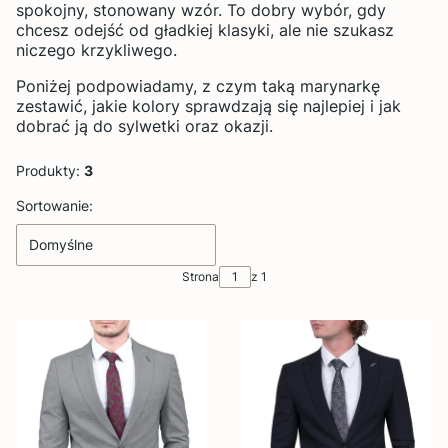
spokojny, stonowany wzór. To dobry wybór, gdy
chcesz odejść od gładkiej klasyki, ale nie szukasz
niczego krzykliwego.
Poniżej podpowiadamy, z czym taką marynarkę
zestawić, jakie kolory sprawdzają się najlepiej i jak
dobrać ją do sylwetki oraz okazji.
Produkty:
3
Lista produktów
Sortowanie:
Domyślne
Strona
z 1