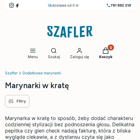
dostawa od 0 zł
781 692 210
Produkty w koszy
Otwórz wyszukiwarkę
Menu
Szukaj
Zaloguj się
Koszyk
Szafler
Dodatkowe marynarki
Marynarki w kratę
Filtry
Marynarka w kratę to sposób, żeby dodać charakteru
codziennej stylizacji bez podnoszenia głosu. Delikatna
pepitka czy glen check nadają fakturę, która z bliska
wygląda ciekawie, a z dystansu czyta się jako