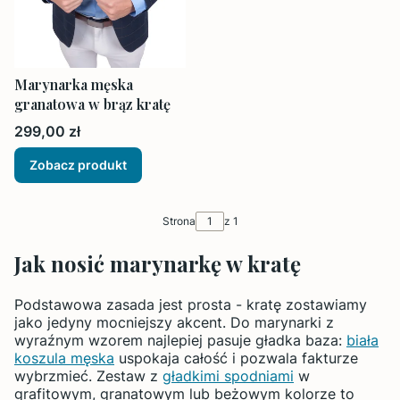
Marynarka męska
granatowa w brąz kratę
Cena
299,00 zł
Zobacz produkt
Strona
z 1
Jak nosić marynarkę w kratę
Podstawowa zasada jest prosta - kratę zostawiamy
jako jedyny mocniejszy akcent. Do marynarki z
wyraźnym wzorem najlepiej pasuje gładka baza:
biała
koszula męska
uspokaja całość i pozwala fakturze
wybrzmieć. Zestaw z
gładkimi spodniami
w
grafitowym, granatowym lub beżowym kolorze to