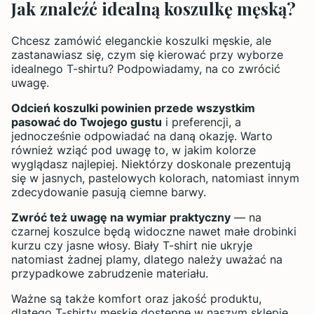
Jak znaleźć idealną koszulkę męską?
Chcesz zamówić eleganckie koszulki męskie, ale
zastanawiasz się, czym się kierować przy wyborze
idealnego T-shirtu? Podpowiadamy, na co zwrócić
uwagę.
Odcień koszulki powinien przede wszystkim
pasować do Twojego gustu
i preferencji, a
jednocześnie odpowiadać na daną okazję. Warto
również wziąć pod uwagę to, w jakim kolorze
wyglądasz najlepiej. Niektórzy doskonale prezentują
się w jasnych, pastelowych kolorach, natomiast innym
zdecydowanie pasują ciemne barwy.
Zwróć też uwagę na wymiar praktyczny
— na
czarnej koszulce będą widoczne nawet małe drobinki
kurzu czy jasne włosy. Biały T-shirt nie ukryje
natomiast żadnej plamy, dlatego należy uważać na
przypadkowe zabrudzenie materiału.
Ważne są także komfort oraz jakość produktu,
dlatego T-shirty męskie dostępne w naszym sklepie