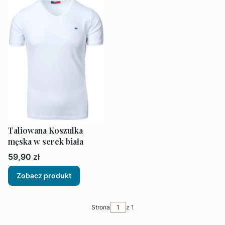
Taliowana Koszulka
męska w serek biała
Cena
59,90 zł
Zobacz produkt
Strona
z 1