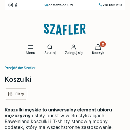
dostawa od 0 zł
781 692 210
Produkty w koszy
Otwórz wyszukiwarkę
Menu
Szukaj
Zaloguj się
Koszyk
Przejdź do:
Szafler
Koszulki
Filtry
Koszulki męskie to uniwersalny element ubioru
mężczyzny
i stały punkt w wielu stylizacjach.
Bawełniane koszulki i T-shirty stanowią modny
dodatek, który ma wszechstronne zastosowanie.