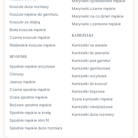
Marynarki sylwestrowe męskie
Koszule duże rozmiary
Marynarki czarne męskie
Koszule męskie do garnituru
Marynarki na co dzień męskie
Koszule ze stójką
Marynarki czerwone męskie
Białe koszule męskie
KAMIZELKI
Czarne koszule męskie
Niebieskie koszule męskie
Kamizelki na wesele
Kamizelki do jeansów
SPODNIE
Kamizelki pod garnitur
Spodnie męskie wizytowe
Kamizelki garniturowe
Chinosy
Kamizelki wizytowe
Jeansy męskie
Kamizelki do koszuli
Czarne spodnie męskie
Kamizelki brązowe
Szare spodnie męskie
Szare kamizelki męskie
Beżowe spodnie męskie
Kamizelki młodzieżowe
Spodnie męskie w kratę
Kamizelki duże rozmiary
Spodnie męskie slim fit
Spodnie męskie duże rozmiary