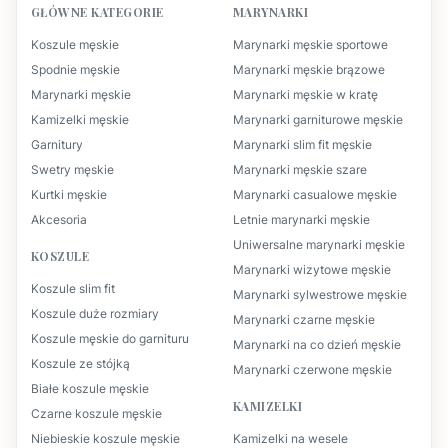
GŁÓWNE KATEGORIE
MARYNARKI
Koszule męskie
Marynarki męskie sportowe
Spodnie męskie
Marynarki męskie brązowe
Marynarki męskie
Marynarki męskie w kratę
Kamizelki męskie
Marynarki garniturowe męskie
Garnitury
Marynarki slim fit męskie
Swetry męskie
Marynarki męskie szare
Kurtki męskie
Marynarki casualowe męskie
Akcesoria
Letnie marynarki męskie
Uniwersalne marynarki męskie
KOSZULE
Marynarki wizytowe męskie
Koszule slim fit
Marynarki sylwestrowe męskie
Koszule duże rozmiary
Marynarki czarne męskie
Koszule męskie do garnituru
Marynarki na co dzień męskie
Koszule ze stójką
Marynarki czerwone męskie
Białe koszule męskie
KAMIZELKI
Czarne koszule męskie
Niebieskie koszule męskie
Kamizelki na wesele