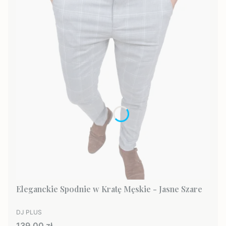
Eleganckie Spodnie w Kratę Męskie - Jasne Szare
PRODUCENT
DJ PLUS
Cena
139,00 zł