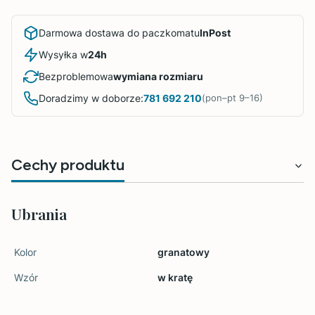
Darmowa dostawa do paczkomatu
InPost
Wysyłka w
24h
Bezproblemowa
wymiana rozmiaru
Doradzimy w doborze:
781 692 210
(pon–pt 9–16)
Cechy produktu
Ubrania
Kolor
granatowy
Wzór
w kratę