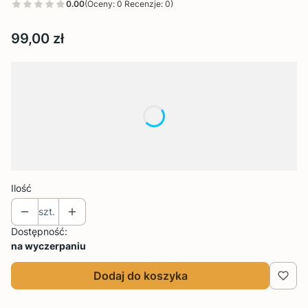
0.00
(Oceny: 0 Recenzje: 0)
Cena
99,00 zł
Wybierz wariant produktu:
Poszczególne warianty mogą różnić się ceną
*
Rozmiar
Wybierz
Ilość
szt.
Dostępność:
na wyczerpaniu
Dodaj do koszyka