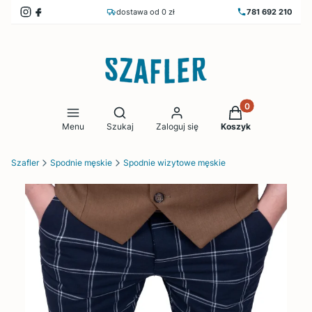
dostawa od 0 zł
781 692 210
Produkty w koszy
Otwórz wyszukiwarkę
Menu
Szukaj
Zaloguj się
Koszyk
Szafler
Spodnie męskie
Spodnie wizytowe męskie