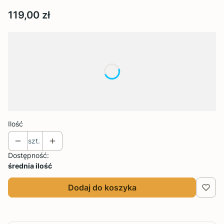
Cena
119,00 zł
Wybierz wariant produktu:
Poszczególne warianty mogą różnić się ceną
*
Rozmiar
Wybierz
Ilość
szt.
Dostępność:
średnia ilość
Dodaj do koszyka