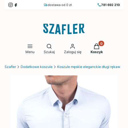
dostawa od 0 zł
781 692 210
Produkty w koszy
Otwórz wyszukiwarkę
Menu
Szukaj
Zaloguj się
Koszyk
Szafler
Dodatkowe koszule
Koszule męskie eleganckie długi rękaw