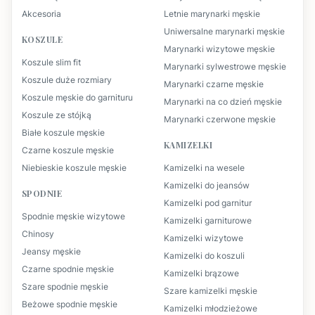
Akcesoria
Letnie marynarki męskie
Uniwersalne marynarki męskie
KOSZULE
Marynarki wizytowe męskie
Koszule slim fit
Marynarki sylwestrowe męskie
Koszule duże rozmiary
Marynarki czarne męskie
Koszule męskie do garnituru
Marynarki na co dzień męskie
Koszule ze stójką
Marynarki czerwone męskie
Białe koszule męskie
KAMIZELKI
Czarne koszule męskie
Niebieskie koszule męskie
Kamizelki na wesele
Kamizelki do jeansów
SPODNIE
Kamizelki pod garnitur
Spodnie męskie wizytowe
Kamizelki garniturowe
Chinosy
Kamizelki wizytowe
Jeansy męskie
Kamizelki do koszuli
Czarne spodnie męskie
Kamizelki brązowe
Szare spodnie męskie
Szare kamizelki męskie
Beżowe spodnie męskie
Kamizelki młodzieżowe