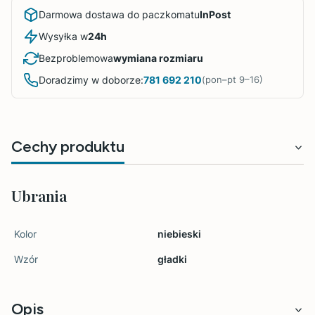
Darmowa dostawa do paczkomatu
InPost
Wysyłka w
24h
Bezproblemowa
wymiana rozmiaru
Doradzimy w doborze:
781 692 210
(pon–pt 9–16)
Cechy produktu
Ubrania
Kolor
niebieski
Wzór
gładki
Opis