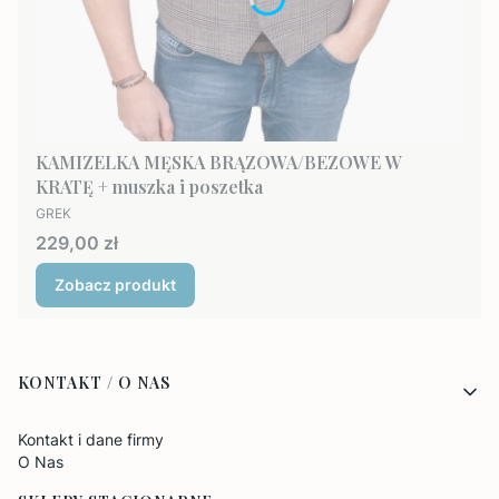
KAMIZELKA MĘSKA BRĄZOWA/BEZOWE W
KRATĘ + muszka i poszetka
PRODUCENT
GREK
Cena
229,00 zł
Zobacz produkt
Linki w stopce
KONTAKT / O NAS
Kontakt i dane firmy
O Nas