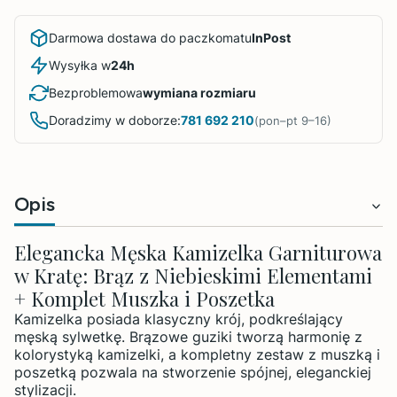
Darmowa dostawa do paczkomatu
InPost
Wysyłka w
24h
Bezproblemowa
wymiana rozmiaru
Doradzimy w doborze:
781 692 210
(pon–pt 9–16)
Opis
Elegancka Męska Kamizelka Garniturowa
w Kratę: Brąz z Niebieskimi Elementami
+ Komplet Muszka i Poszetka
Kamizelka posiada klasyczny krój, podkreślający
męską sylwetkę. Brązowe guziki tworzą harmonię z
kolorystyką kamizelki, a kompletny zestaw z muszką i
poszetką pozwala na stworzenie spójnej, eleganckiej
stylizacji.