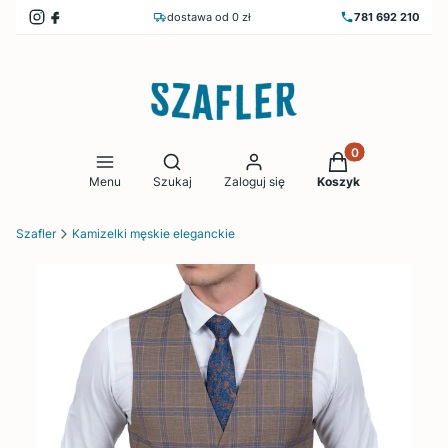
dostawa od 0 zł
781 692 210
Produkty w koszy
Otwórz wyszukiwarkę
Menu
Szukaj
Zaloguj się
Koszyk
Szafler
Kamizelki męskie eleganckie