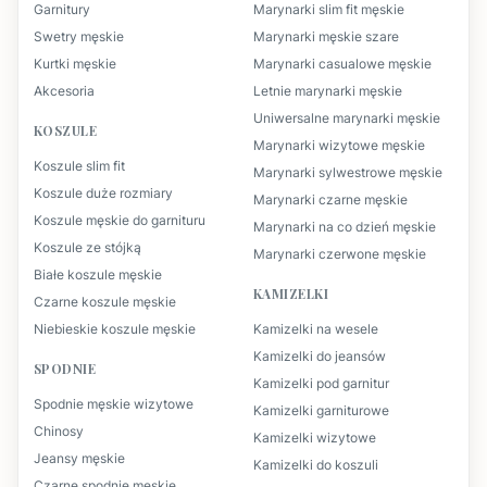
Garnitury
Marynarki slim fit męskie
Swetry męskie
Marynarki męskie szare
Kurtki męskie
Marynarki casualowe męskie
Akcesoria
Letnie marynarki męskie
Uniwersalne marynarki męskie
KOSZULE
Marynarki wizytowe męskie
Koszule slim fit
Marynarki sylwestrowe męskie
Koszule duże rozmiary
Marynarki czarne męskie
Koszule męskie do garnituru
Marynarki na co dzień męskie
Koszule ze stójką
Marynarki czerwone męskie
Białe koszule męskie
KAMIZELKI
Czarne koszule męskie
Niebieskie koszule męskie
Kamizelki na wesele
Kamizelki do jeansów
SPODNIE
Kamizelki pod garnitur
Spodnie męskie wizytowe
Kamizelki garniturowe
Chinosy
Kamizelki wizytowe
Jeansy męskie
Kamizelki do koszuli
Czarne spodnie męskie