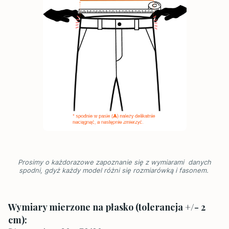
Prosimy o każdorazowe zapoznanie się z wymiarami danych
spodni, gdyż każdy model różni się rozmiarówką i fasonem.
Wymiary mierzone na płasko (tolerancja +/- 2
cm):