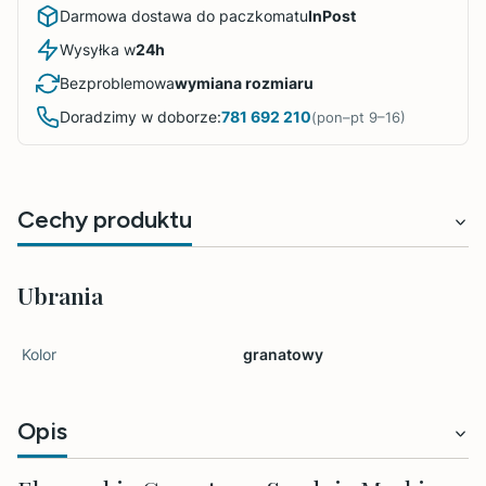
Darmowa dostawa do paczkomatu
InPost
Wysyłka w
24h
Bezproblemowa
wymiana rozmiaru
Doradzimy w doborze:
781 692 210
(pon–pt 9–16)
Cechy produktu
Ubrania
Kolor
granatowy
Opis