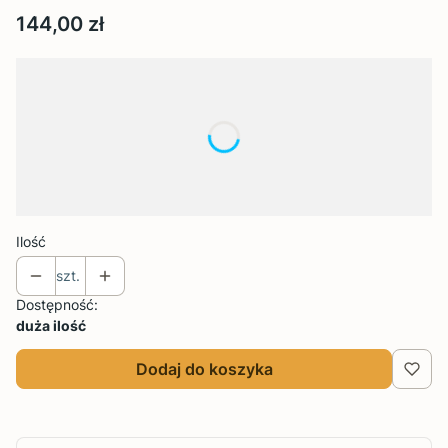
Cena
144,00 zł
Wybierz wariant produktu:
Poszczególne warianty mogą różnić się ceną
*
Rozmiar
Wybierz
Ilość
szt.
Dostępność:
duża ilość
Dodaj do koszyka