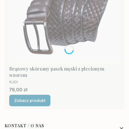
Brązowy skórzany pasek męski z plecionym
wzorem
PRODUCENT
KUDI
Cena
79,00 zł
Zobacz produkt
Linki w stopce
KONTAKT / O NAS