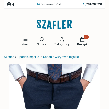
dostawa od 0 zł
781 692 210
Produkty w koszy
Otwórz wyszukiwarkę
Menu
Szukaj
Zaloguj się
Koszyk
Szafler
Spodnie męskie
Spodnie wizytowe męskie