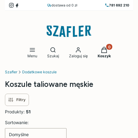
dostawa od 0 zł
781 692 210
Produkty w koszy
Otwórz wyszukiwarkę
Menu
Szukaj
Zaloguj się
Koszyk
Szafler
Dodatkowe koszule
Koszule taliowane męskie
Filtry
Produkty:
51
Lista produktów
Sortowanie:
Domyślne