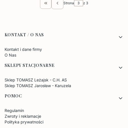
Strona
z 3
Wróć do pierwszej strony z produktami
Linki w stopce
KONTAKT / O NAS
Kontakt i dane firmy
O Nas
SKLEPY STACJONARNE
Sklep TOMASZ Leżajsk - C.H. AS
Sklep TOMASZ Jarosław - Karuzela
POMOC
Regulamin
Zwroty i reklamacje
Polityka prywatności