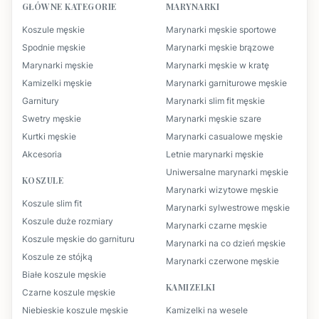
GŁÓWNE KATEGORIE
MARYNARKI
Koszule męskie
Marynarki męskie sportowe
Spodnie męskie
Marynarki męskie brązowe
Marynarki męskie
Marynarki męskie w kratę
Kamizelki męskie
Marynarki garniturowe męskie
Garnitury
Marynarki slim fit męskie
Swetry męskie
Marynarki męskie szare
Kurtki męskie
Marynarki casualowe męskie
Akcesoria
Letnie marynarki męskie
Uniwersalne marynarki męskie
KOSZULE
Marynarki wizytowe męskie
Koszule slim fit
Marynarki sylwestrowe męskie
Koszule duże rozmiary
Marynarki czarne męskie
Koszule męskie do garnituru
Marynarki na co dzień męskie
Koszule ze stójką
Marynarki czerwone męskie
Białe koszule męskie
KAMIZELKI
Czarne koszule męskie
Niebieskie koszule męskie
Kamizelki na wesele