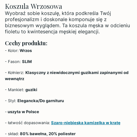
Koszula Wrzosowa
Wyobraź sobie koszulę, która podkreśla Twój
profesjonalizm i doskonale komponuje się z
biznesowym wyglądem. Ta koszula męska w odcieniu
fioletu to kwintesencja męskiej elegancji.
Cechy produktu:
- Kolor:
Wrzos
- Fason:
SLIM
- Kołnierz:
Klasyczny z niewidocznymi guzikami zapinanymi od
wewnątrz
- Mankiet:
guziki
- Styl:
Elegancka/Do garnituru
-
uszyta w Polsce
- łatwość dopasowania:
Szaro-niebieska kamizelka w kratę
- skład:
80% bawełna, 20% poliester