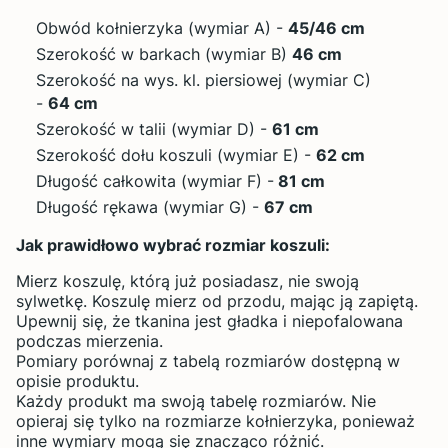
Obwód kołnierzyka (wymiar A) -
45
/46 cm
Szerokość w barkach (wymiar B)
46 cm
Szerokość na wys. kl. piersiowej (wymiar C)
-
64 cm
Szerokość w talii (wymiar D) -
61 cm
Szerokość dołu koszuli (wymiar E) -
62 cm
Długość całkowita (wymiar F) -
81
cm
Długość rękawa (wymiar G) -
67
cm
Jak prawidłowo wybrać rozmiar koszuli:
Mierz koszulę, którą już posiadasz, nie swoją
sylwetkę. Koszulę mierz od przodu, mając ją zapiętą.
Upewnij się, że tkanina jest gładka i niepofalowana
podczas mierzenia.
Pomiary porównaj z tabelą rozmiarów dostępną w
opisie produktu.
Każdy produkt ma swoją tabelę rozmiarów. Nie
opieraj się tylko na rozmiarze kołnierzyka, ponieważ
inne wymiary mogą się znacząco różnić.