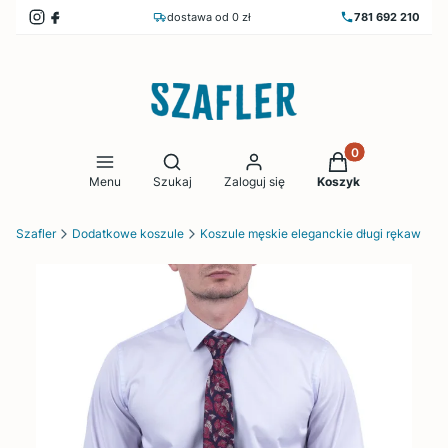
dostawa od 0 zł
781 692 210
Produkty w koszy
Otwórz wyszukiwarkę
Menu
Szukaj
Zaloguj się
Koszyk
Szafler
Dodatkowe koszule
Koszule męskie eleganckie długi rękaw