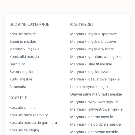
GŁÓWNE KATEGORIE
MARYNARKI
Koszule męskie
Marynarki męskie sportowe
Spodnie męskie
Marynarki męskie brązowe
Marynarki męskie
Marynarki męskie w kratę
Kamizelki męskie
Marynarki garniturowe męskie
Garnitury
Marynarki slim fit męskie
Swetry męskie
Marynarki męskie szare
Kurtki męskie
Marynarki casualowe męskie
Akcesoria
Letnie marynarki męskie
Uniwersalne marynarki męskie
KOSZULE
Marynarki wizytowe męskie
Koszule slim fit
Marynarki sylwestrowe męskie
Koszule duże rozmiary
Marynarki czarne męskie
Koszule męskie do garnituru
Marynarki na co dzień męskie
Koszule ze stójką
Marynarki czerwone męskie