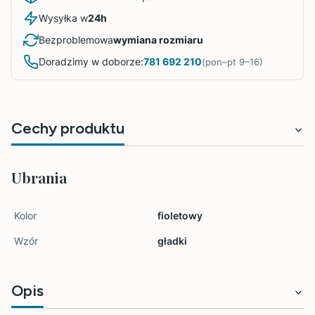
Wysyłka w
24h
Bezproblemowa
wymiana rozmiaru
Doradzimy w doborze:
781 692 210
(pon–pt 9–16)
Cechy produktu
Ubrania
Kolor
fioletowy
Wzór
gładki
Opis