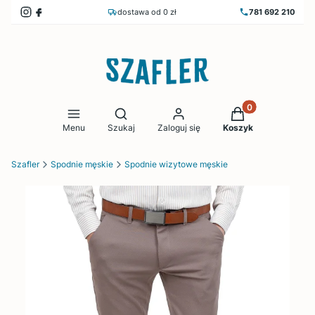
dostawa od 0 zł
781 692 210
Produkty w koszy
Otwórz wyszukiwarkę
Menu
Szukaj
Zaloguj się
Koszyk
Szafler
Spodnie męskie
Spodnie wizytowe męskie