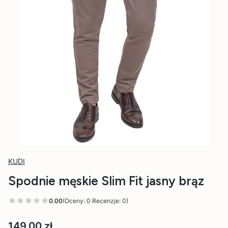
KUDI
Spodnie męskie Slim Fit jasny brąz
0.00
(Oceny: 0 Recenzje: 0)
Cena
149,00 zł