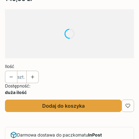
Wybierz wariant produktu:
Poszczególne warianty mogą różnić się ceną
*
Rozmiar
Wybierz
Ilość
szt.
Dostępność:
duża ilość
Dodaj do koszyka
Darmowa dostawa do paczkomatu
InPost