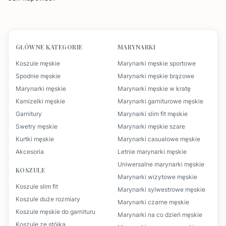
GŁÓWNE KATEGORIE
MARYNARKI
Koszule męskie
Marynarki męskie sportowe
Spodnie męskie
Marynarki męskie brązowe
Marynarki męskie
Marynarki męskie w kratę
Kamizelki męskie
Marynarki garniturowe męskie
Garnitury
Marynarki slim fit męskie
Swetry męskie
Marynarki męskie szare
Kurtki męskie
Marynarki casualowe męskie
Akcesoria
Letnie marynarki męskie
Uniwersalne marynarki męskie
KOSZULE
Marynarki wizytowe męskie
Koszule slim fit
Marynarki sylwestrowe męskie
Koszule duże rozmiary
Marynarki czarne męskie
Koszule męskie do garnituru
Marynarki na co dzień męskie
Koszule ze stójką