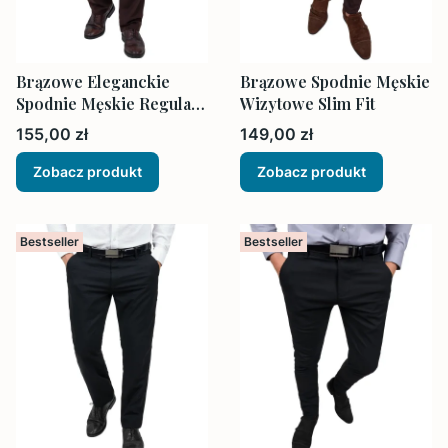
Brązowe Eleganckie
Brązowe Spodnie Męskie
Spodnie Męskie Regular
Wizytowe Slim Fit
Bez Kantów
Cena
Cena
155,00 zł
149,00 zł
Zobacz produkt
Zobacz produkt
Bestseller
Bestseller