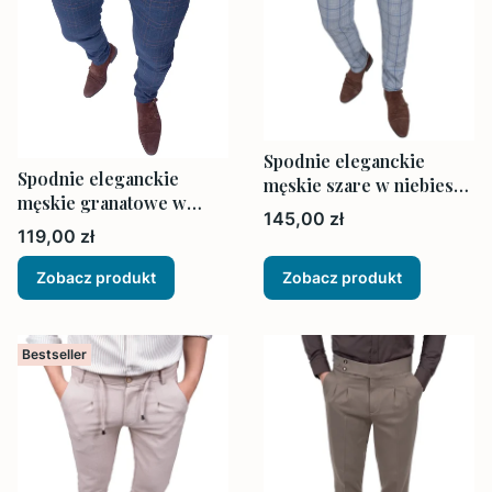
Spodnie eleganckie
Spodnie eleganckie
męskie szare w niebieską
męskie granatowe w
kratę
Cena
145,00 zł
kratę
Cena
119,00 zł
Zobacz produkt
Zobacz produkt
Bestseller