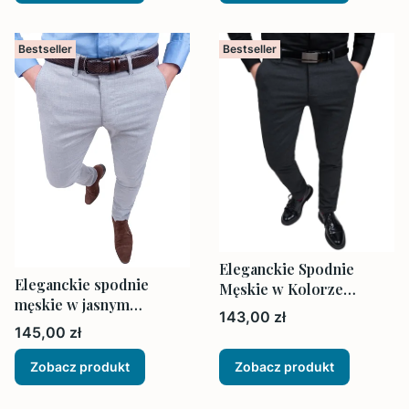
Bestseller
Bestseller
Eleganckie Spodnie
Eleganckie spodnie
Męskie w Kolorze
męskie w jasnym
Ciemny Grafit
Cena
143,00 zł
odcieniu szarości
Cena
145,00 zł
Zobacz produkt
Zobacz produkt