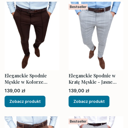
Bestseller
Eleganckie Spodnie
Eleganckie Spodnie w
Męskie w Kolorze
Kratę Męskie - Jasne
Ciemnym Brązowym z
Szare
Cena
Cena
139,00 zł
139,00 zł
Ozdobnym Przeszyciem
Zobacz produkt
Zobacz produkt
Bestseller