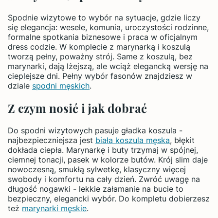
Spodnie wizytowe to wybór na sytuacje, gdzie liczy
się elegancja: wesele, komunia, uroczystości rodzinne,
formalne spotkania biznesowe i praca w oficjalnym
dress codzie. W komplecie z marynarką i koszulą
tworzą pełny, poważny strój. Same z koszulą, bez
marynarki, dają lżejszą, ale wciąż elegancką wersję na
cieplejsze dni. Pełny wybór fasonów znajdziesz w
dziale
spodni męskich
.
Z czym nosić i jak dobrać
Do spodni wizytowych pasuje gładka koszula -
najbezpieczniejsza jest
biała koszula męska
, błękit
dokłada ciepła. Marynarkę i buty trzymaj w spójnej,
ciemnej tonacji, pasek w kolorze butów. Krój slim daje
nowoczesną, smukłą sylwetkę, klasyczny więcej
swobody i komfortu na cały dzień. Zwróć uwagę na
długość nogawki - lekkie załamanie na bucie to
bezpieczny, elegancki wybór. Do kompletu dobierzesz
też
marynarki męskie
.