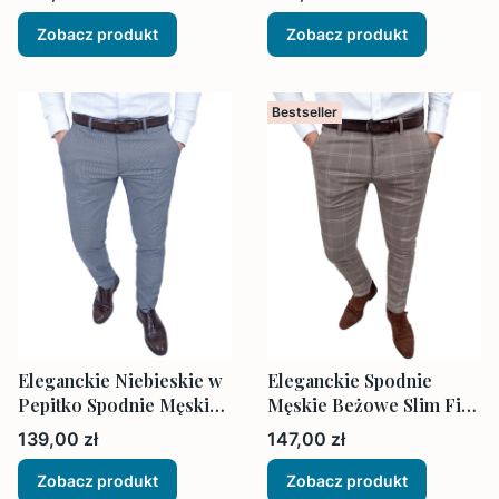
Zobacz produkt
Zobacz produkt
Bestseller
Eleganckie Niebieskie w
Eleganckie Spodnie
Pepitko Spodnie Męskie
Męskie Beżowe Slim Fit
Dopasowane
w Kratę
Cena
Cena
139,00 zł
147,00 zł
Zobacz produkt
Zobacz produkt