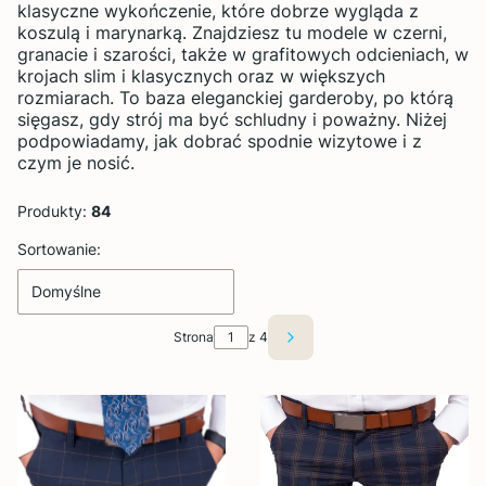
klasyczne wykończenie, które dobrze wygląda z
koszulą i marynarką. Znajdziesz tu modele w czerni,
granacie i szarości, także w grafitowych odcieniach, w
krojach slim i klasycznych oraz w większych
rozmiarach. To baza eleganckiej garderoby, po którą
sięgasz, gdy strój ma być schludny i poważny. Niżej
podpowiadamy, jak dobrać spodnie wizytowe i z
czym je nosić.
Produkty:
84
Lista produktów
Sortowanie:
Domyślne
Strona
z 4
Następne produkty