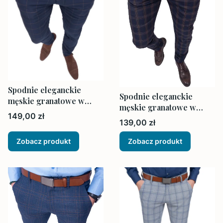
Spodnie eleganckie
Spodnie eleganckie
męskie granatowe w
męskie granatowe w
brązową kratę
Cena
149,00 zł
brązową kratę
Cena
139,00 zł
Zobacz produkt
Zobacz produkt