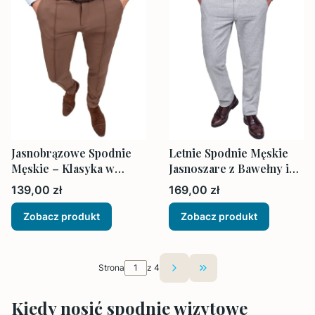
Jasnobrązowe Spodnie
Letnie Spodnie Męskie
Męskie – Klasyka w
Jasnoszare z Bawełny i
Nowoczesnym Wydaniu
Lnu
Cena
Cena
139,00 zł
169,00 zł
Zobacz produkt
Zobacz produkt
Strona
z 4
Przejdź do ostatniej st
Kiedy nosić spodnie wizytowe