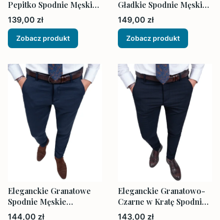
Pepitko Spodnie Męskie
Gładkie Spodnie Męskie
Dopasowane
Dopasowane
Cena
Cena
139,00 zł
149,00 zł
Zobacz produkt
Zobacz produkt
Eleganckie Granatowe
Eleganckie Granatowo-
Spodnie Męskie
Czarne w Kratę Spodnie
Dopasowane
Męskie Dopasowane
Cena
Cena
144,00 zł
143,00 zł