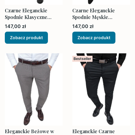
Czarne Eleganckie
Czarne Eleganckie
Spodnie Klasyczne
Spodnie Męskie
Męskie Regular
Dopasowane Waskie
Cena
Cena
147,00 zł
147,00 zł
Zobacz produkt
Zobacz produkt
Bestseller
Eleganckie Beżowe w
Eleganckie Czarne