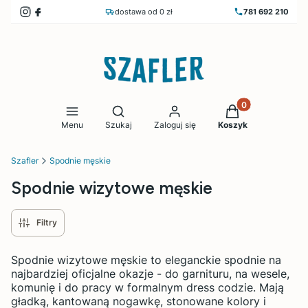
dostawa od 0 zł
781 692 210
Produkty w koszy
Otwórz wyszukiwarkę
Menu
Szukaj
Zaloguj się
Koszyk
Szafler
Spodnie męskie
Spodnie wizytowe męskie
Filtry
Spodnie wizytowe męskie to eleganckie spodnie na
najbardziej oficjalne okazje - do garnituru, na wesele,
komunię i do pracy w formalnym dress codzie. Mają
gładką, kantowaną nogawkę, stonowane kolory i