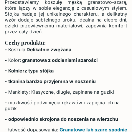
Przedstawiamy koszulę męską granatowo-szarą,
która łączy w sobie elegancję z casualowym stylem.
Stójka nadaje jej unikalnego charakteru, a delikatny
wzór dodaje subtelnego uroku. Idealna na ciepłe dni,
dzięki przewiewnemu materiałowi, zapewnia komfort
przez cały dzień.
Cechy produktu:
-
Koszula
Delikatnie zwężana
-
Kolor:
granatowa z odcieniami szarości
- Kołnierz typu stójka
- tkanina bardzo przyjemna w noszeniu
-
Mankiety: Klasyczne, długie, zapinane na guziki
- możliwość podwinięcia rękawów i zapięcia ich na
guzik
- odpowiednio skrojona do noszenia na wierzchu
- łatwość dopasowania:
Granatowe lub szare spodnie