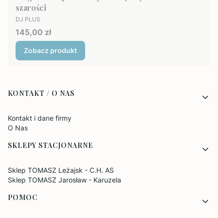
szarości
PRODUCENT
DJ PLUS
Cena
145,00 zł
Zobacz produkt
Linki w stopce
KONTAKT / O NAS
Kontakt i dane firmy
O Nas
SKLEPY STACJONARNE
Sklep TOMASZ Leżajsk - C.H. AS
Sklep TOMASZ Jarosław - Karuzela
POMOC