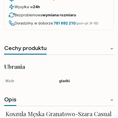
Wysyłka w
24h
Bezproblemowa
wymiana rozmiaru
Doradzimy w doborze:
781 692 210
(pon–pt 9–16)
Cechy produktu
Ubrania
Wzór
gładki
Opis
Koszula Męska Granatowo-Szara Casual