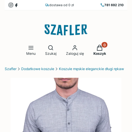
dostawa od 0 zł
781 692 210
Produkty w koszy
Otwórz wyszukiwarkę
Menu
Szukaj
Zaloguj się
Koszyk
Szafler
Dodatkowe koszule
Koszule męskie eleganckie długi rękaw