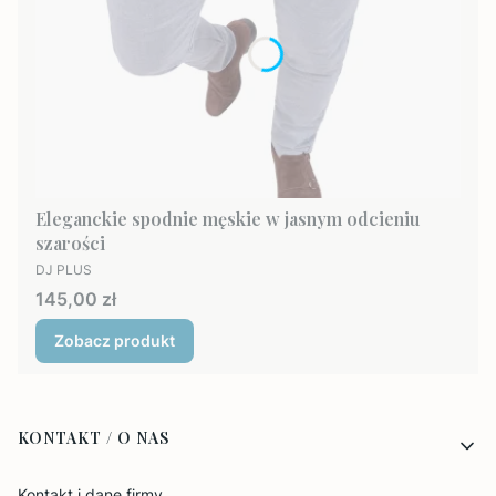
Eleganckie spodnie męskie w jasnym odcieniu
szarości
PRODUCENT
DJ PLUS
Cena
145,00 zł
Zobacz produkt
Linki w stopce
KONTAKT / O NAS
Kontakt i dane firmy