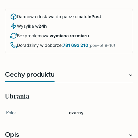
Darmowa dostawa do paczkomatu
InPost
Wysyłka w
24h
Bezproblemowa
wymiana rozmiaru
Doradzimy w doborze:
781 692 210
(pon–pt 9–16)
Cechy produktu
Ubrania
Kolor
czarny
Opis