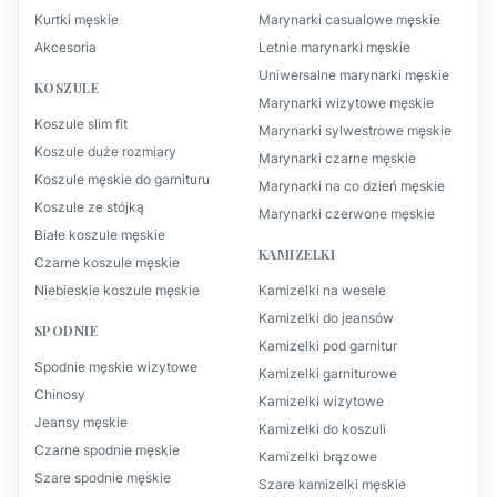
Kurtki męskie
Marynarki casualowe męskie
Akcesoria
Letnie marynarki męskie
Uniwersalne marynarki męskie
KOSZULE
Marynarki wizytowe męskie
Koszule slim fit
Marynarki sylwestrowe męskie
Koszule duże rozmiary
Marynarki czarne męskie
Koszule męskie do garnituru
Marynarki na co dzień męskie
Koszule ze stójką
Marynarki czerwone męskie
Białe koszule męskie
KAMIZELKI
Czarne koszule męskie
Niebieskie koszule męskie
Kamizelki na wesele
Kamizelki do jeansów
SPODNIE
Kamizelki pod garnitur
Spodnie męskie wizytowe
Kamizelki garniturowe
Chinosy
Kamizelki wizytowe
Jeansy męskie
Kamizelki do koszuli
Czarne spodnie męskie
Kamizelki brązowe
Szare spodnie męskie
Szare kamizelki męskie