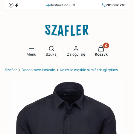
dostawa od 0 zł
781 692 210
Produkty w koszy
Otwórz wyszukiwarkę
Menu
Szukaj
Zaloguj się
Koszyk
Szafler
Dodatkowe koszule
Koszule męskie slim fit długi rękaw