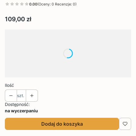
0.00
(Oceny: 0 Recenzje: 0)
Cena
109,00 zł
Wybierz wariant produktu:
Poszczególne warianty mogą różnić się ceną
*
Rozmiar
Wybierz
Ilość
szt.
Dostępność:
na wyczerpaniu
Dodaj do koszyka