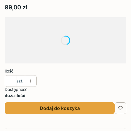
Cena
99,00 zł
Wybierz wariant produktu:
Poszczególne warianty mogą różnić się ceną
*
Rozmiar
Wybierz
Ilość
szt.
Dostępność:
duża ilość
Dodaj do koszyka