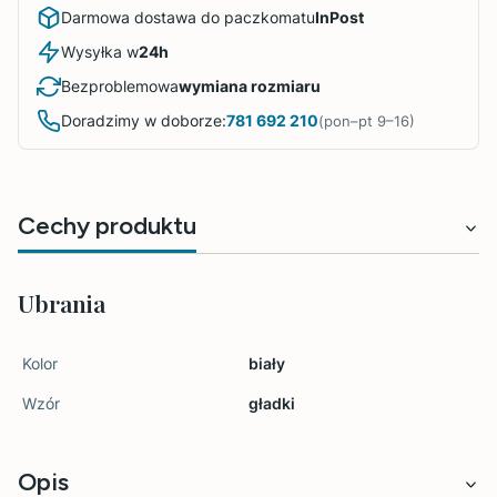
Darmowa dostawa do paczkomatu
InPost
Wysyłka w
24h
Bezproblemowa
wymiana rozmiaru
Doradzimy w doborze:
781 692 210
(pon–pt 9–16)
Cechy produktu
Ubrania
Kolor
biały
Wzór
gładki
Opis