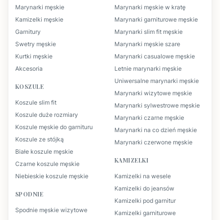
Marynarki męskie
Marynarki męskie w kratę
Kamizelki męskie
Marynarki garniturowe męskie
Garnitury
Marynarki slim fit męskie
Swetry męskie
Marynarki męskie szare
Kurtki męskie
Marynarki casualowe męskie
Akcesoria
Letnie marynarki męskie
Uniwersalne marynarki męskie
KOSZULE
Marynarki wizytowe męskie
Koszule slim fit
Marynarki sylwestrowe męskie
Koszule duże rozmiary
Marynarki czarne męskie
Koszule męskie do garnituru
Marynarki na co dzień męskie
Koszule ze stójką
Marynarki czerwone męskie
Białe koszule męskie
KAMIZELKI
Czarne koszule męskie
Niebieskie koszule męskie
Kamizelki na wesele
Kamizelki do jeansów
SPODNIE
Kamizelki pod garnitur
Spodnie męskie wizytowe
Kamizelki garniturowe