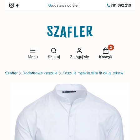
dostawa od 0 zł
781 692 210
Produkty w koszy
Otwórz wyszukiwarkę
Menu
Szukaj
Zaloguj się
Koszyk
Szafler
Dodatkowe koszule
Koszule męskie slim fit długi rękaw