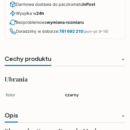
Darmowa dostawa do paczkomatu
InPost
Wysyłka w
24h
Bezproblemowa
wymiana rozmiaru
Doradzimy w doborze:
781 692 210
(pon–pt 9–16)
Cechy produktu
Ubrania
Kolor
czarny
Opis