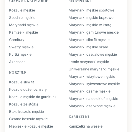
GŁÓWNE KATEGORIE
MARYNARKI
Koszule męskie
Marynarki męskie sportowe
Spodnie męskie
Marynarki męskie brązowe
Marynarki męskie
Marynarki męskie w kratę
Kamizelki męskie
Marynarki garniturowe męskie
Garnitury
Marynarki slim fit męskie
Swetry męskie
Marynarki męskie szare
Kurtki męskie
Marynarki casualowe męskie
Akcesoria
Letnie marynarki męskie
Uniwersalne marynarki męskie
KOSZULE
Marynarki wizytowe męskie
Koszule slim fit
Marynarki sylwestrowe męskie
Koszule duże rozmiary
Marynarki czarne męskie
Koszule męskie do garnituru
Marynarki na co dzień męskie
Koszule ze stójką
Marynarki czerwone męskie
Białe koszule męskie
KAMIZELKI
Czarne koszule męskie
Niebieskie koszule męskie
Kamizelki na wesele