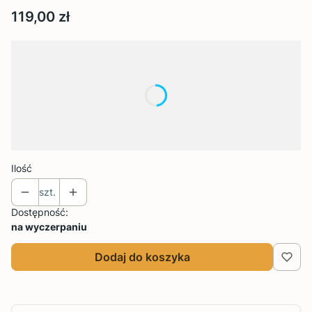
Cena
119,00 zł
Wybierz wariant produktu:
Poszczególne warianty mogą różnić się ceną
*
Rozmiar
Wybierz
Ilość
szt.
Dostępność:
na wyczerpaniu
Dodaj do koszyka