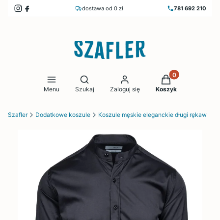
dostawa od 0 zł
781 692 210
Produkty w koszy
Otwórz wyszukiwarkę
Menu
Szukaj
Zaloguj się
Koszyk
Szafler
Dodatkowe koszule
Koszule męskie eleganckie długi rękaw