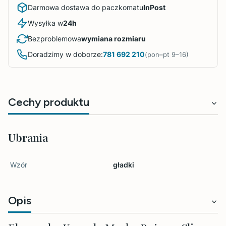
Darmowa dostawa do paczkomatu
InPost
Wysyłka w
24h
Bezproblemowa
wymiana rozmiaru
Doradzimy w doborze:
781 692 210
(pon–pt 9–16)
Cechy produktu
Ubrania
Wzór
gładki
Opis