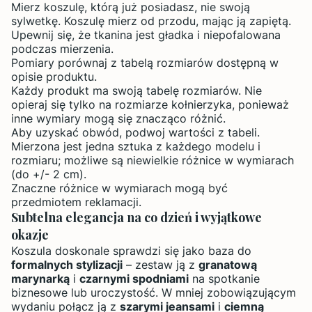
Mierz koszulę, którą już posiadasz, nie swoją
sylwetkę. Koszulę mierz od przodu, mając ją zapiętą.
Upewnij się, że tkanina jest gładka i niepofalowana
podczas mierzenia.
Pomiary porównaj z tabelą rozmiarów dostępną w
opisie produktu.
Każdy produkt ma swoją tabelę rozmiarów. Nie
opieraj się tylko na rozmiarze kołnierzyka, ponieważ
inne wymiary mogą się znacząco różnić.
Aby uzyskać obwód, podwoj wartości z tabeli.
Mierzona jest jedna sztuka z każdego modelu i
rozmiaru; możliwe są niewielkie różnice w wymiarach
(do +/- 2 cm).
Znaczne różnice w wymiarach mogą być
przedmiotem reklamacji.
Subtelna elegancja na co dzień i wyjątkowe
okazje
Koszula doskonale sprawdzi się jako baza do
formalnych stylizacji
– zestaw ją z
granatową
marynarką
i
czarnymi spodniami
na spotkanie
biznesowe lub uroczystość. W mniej zobowiązującym
wydaniu połącz ją z
szarymi jeansami
i
ciemną