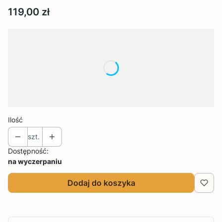
Cena
119,00 zł
Wybierz wariant produktu:
Poszczególne warianty mogą różnić się ceną
*
Rozmiar
Wybierz
Ilość
szt.
Dostępność:
na wyczerpaniu
Dodaj do koszyka