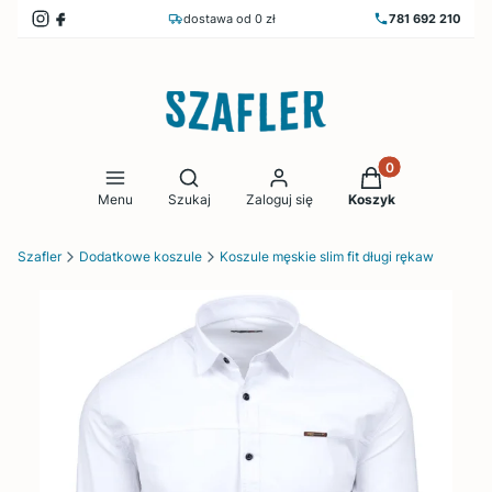
dostawa od 0 zł
781 692 210
Produkty w koszy
Otwórz wyszukiwarkę
Menu
Szukaj
Zaloguj się
Koszyk
Szafler
Dodatkowe koszule
Koszule męskie slim fit długi rękaw