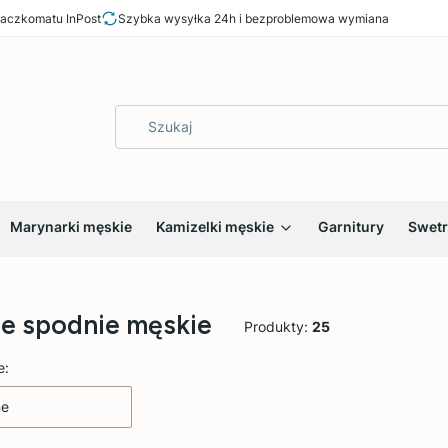
aczkomatu InPost
Szybka wysyłka 24h i bezproblemowa wymiana
Marynarki męskie
Kamizelki męskie
Garnitury
Swetr
e spodnie męskie
Produkty:
25
 produktów
e:
ne