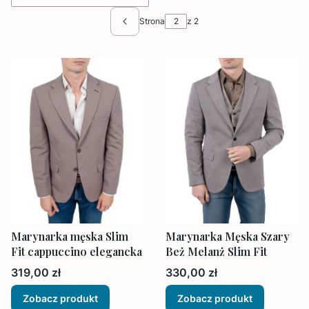
Strona
z 2
Poprzednie produkty
Marynarka męska Slim
Marynarka Męska Szary
Fit cappuccino elegancka
Beż Melanż Slim Fit
Cena
Cena
319,00 zł
330,00 zł
Zobacz produkt
Zobacz produkt