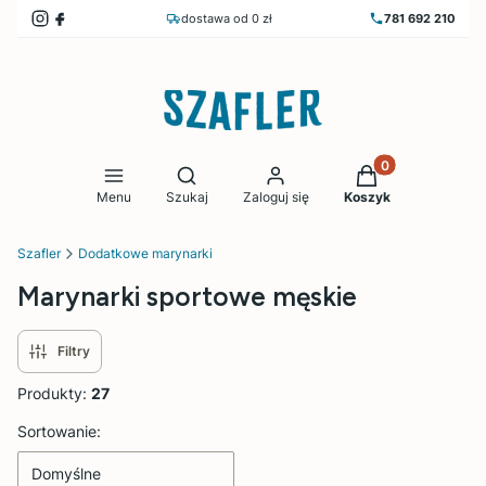
dostawa od 0 zł
781 692 210
Produkty w koszy
Otwórz wyszukiwarkę
Menu
Szukaj
Zaloguj się
Koszyk
Szafler
Dodatkowe marynarki
Marynarki sportowe męskie
Filtry
Produkty:
27
Lista produktów
Sortowanie:
Domyślne