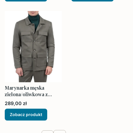
Marynarka męska
zielona/oliwkowa z
kieszeniami na zewnątrz
Cena
289,00 zł
Zobacz produkt