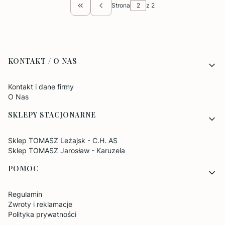
Strona
z 2
Wróć do pierwszej strony z produktami
Linki w stopce
KONTAKT / O NAS
Kontakt i dane firmy
O Nas
SKLEPY STACJONARNE
Sklep TOMASZ Leżajsk - C.H. AS
Sklep TOMASZ Jarosław - Karuzela
POMOC
Regulamin
Zwroty i reklamacje
Polityka prywatności