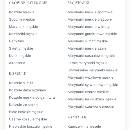
GŁÓWNE KATEGORIE
MARYNARKI
Koszule męskie
Marynarki męskie sportowe
Spodnie męskie
Marynarki męskie brązowe
Marynarki męskie
Marynarki męskie w kratę
Kamizelki męskie
Marynarki garniturowe męskie
Garnitury
Marynarki slim fit męskie
Swetry męskie
Marynarki męskie szare
Kurtki męskie
Marynarki casualowe męskie
Akcesoria
Letnie marynarki męskie
Uniwersalne marynarki męskie
KOSZULE
Marynarki wizytowe męskie
Koszule slim fit
Marynarki sylwestrowe męskie
Koszule duże rozmiary
Marynarki czarne męskie
Koszule męskie do garnituru
Marynarki na co dzień męskie
Koszule ze stójką
Marynarki czerwone męskie
Białe koszule męskie
KAMIZELKI
Czarne koszule męskie
Niebieskie koszule męskie
Kamizelki na wesele