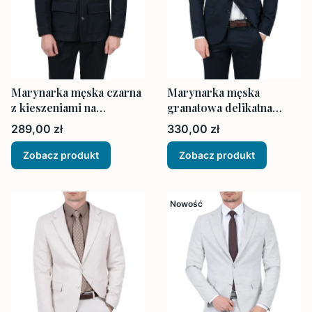
Marynarka męska czarna
Marynarka męska
z kieszeniami na
granatowa delikatna
zewnątrz
struktura
Cena
Cena
289,00 zł
330,00 zł
Zobacz produkt
Zobacz produkt
Nowość