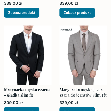
Slim Fit
Cena
Cena
339,00 zł
339,00 zł
Zobacz produkt
Zobacz produkt
Nowość
Marynarka męska czarna
Marynarka męska jasna
- gładka slim fit
szara do jeansów Slim Fit
Cena
Cena
309,00 zł
329,00 zł