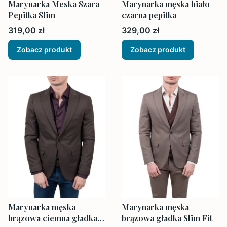
Marynarka Meska Szara
Marynarka męska biało
Pepitka Slim
czarna pepitka
Cena
Cena
319,00 zł
329,00 zł
Zobacz produkt
Zobacz produkt
Marynarka męska
Marynarka męska
brązowa ciemna gładka
brązowa gładka Slim Fit