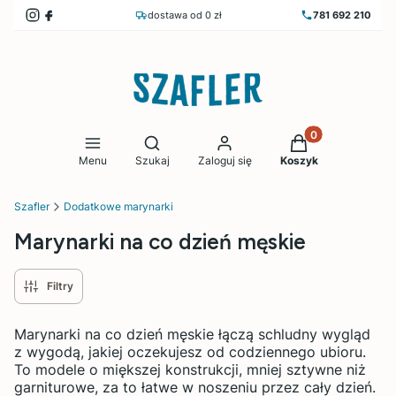
dostawa od 0 zł
781 692 210
Produkty w koszy
Otwórz wyszukiwarkę
Menu
Szukaj
Zaloguj się
Koszyk
Szafler
Dodatkowe marynarki
Marynarki na co dzień męskie
Filtry
Marynarki na co dzień męskie łączą schludny wygląd
z wygodą, jakiej oczekujesz od codziennego ubioru.
To modele o miększej konstrukcji, mniej sztywne niż
garniturowe, za to łatwe w noszeniu przez cały dzień.