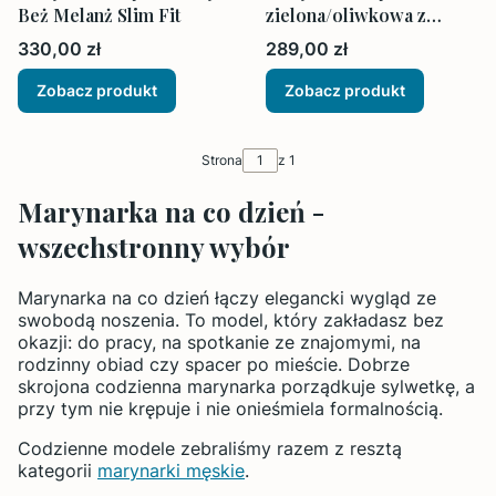
Beż Melanż Slim Fit
zielona/oliwkowa z
kieszeniami na zewnątrz
Cena
Cena
330,00 zł
289,00 zł
Zobacz produkt
Zobacz produkt
Strona
z 1
Marynarka na co dzień -
wszechstronny wybór
Marynarka na co dzień łączy elegancki wygląd ze
swobodą noszenia. To model, który zakładasz bez
okazji: do pracy, na spotkanie ze znajomymi, na
rodzinny obiad czy spacer po mieście. Dobrze
skrojona codzienna marynarka porządkuje sylwetkę, a
przy tym nie krępuje i nie onieśmiela formalnością.
Codzienne modele zebraliśmy razem z resztą
kategorii
marynarki męskie
.