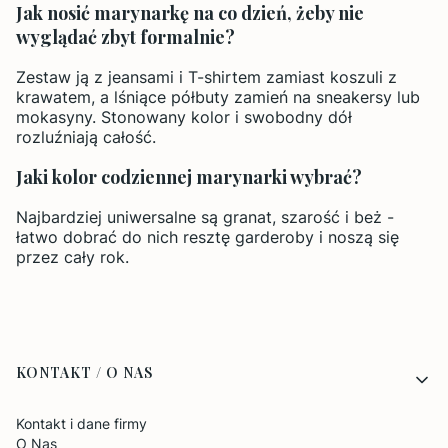
Jak nosić marynarkę na co dzień, żeby nie
wyglądać zbyt formalnie?
Zestaw ją z jeansami i T-shirtem zamiast koszuli z
krawatem, a lśniące półbuty zamień na sneakersy lub
mokasyny. Stonowany kolor i swobodny dół
rozluźniają całość.
Jaki kolor codziennej marynarki wybrać?
Najbardziej uniwersalne są granat, szarość i beż -
łatwo dobrać do nich resztę garderoby i noszą się
przez cały rok.
Linki w stopce
KONTAKT / O NAS
Kontakt i dane firmy
O Nas