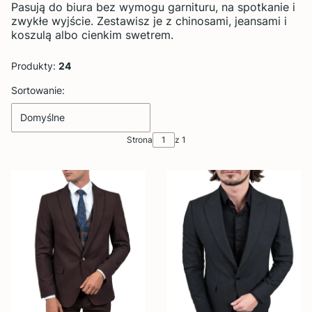
Pasują do biura bez wymogu garnituru, na spotkanie i
zwykłe wyjście. Zestawisz je z chinosami, jeansami i
koszulą albo cienkim swetrem.
Produkty:
24
Lista produktów
Sortowanie:
Domyślne
Strona
z 1