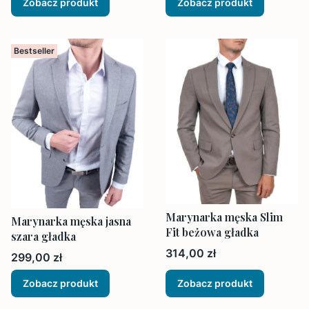
Zobacz produkt
Zobacz produkt
Bestseller
Marynarka męska Slim
Marynarka męska jasna
Fit beżowa gładka
szara gładka
Cena
314,00 zł
Cena
299,00 zł
Zobacz produkt
Zobacz produkt