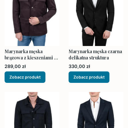
Marynarka męska
Marynarka męska czarna
brązowa z kieszeniami na
delikatna struktura
zewnątrz
Cena
Cena
289,00 zł
330,00 zł
Zobacz produkt
Zobacz produkt