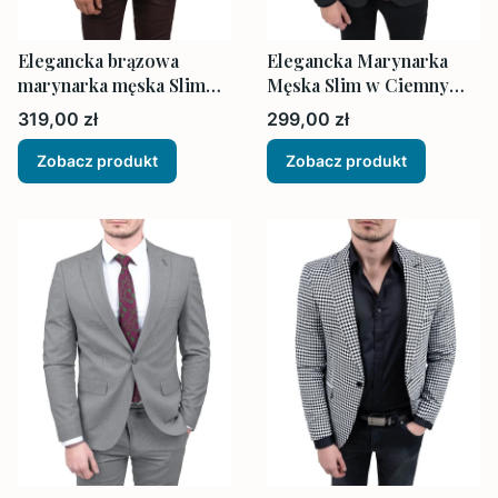
Elegancka brązowa
Elegancka Marynarka
marynarka męska Slim
Męska Slim w Ciemny
Fit
Grafit
Cena
Cena
319,00 zł
299,00 zł
Zobacz produkt
Zobacz produkt