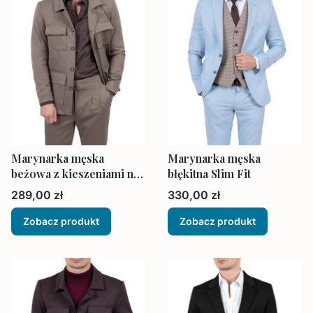
Marynarka męska
Marynarka męska
beżowa z kieszeniami na
błękitna Slim Fit
zewnątrz
Cena
Cena
289,00 zł
330,00 zł
Zobacz produkt
Zobacz produkt