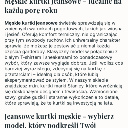
Męskie kurtki jeansowe – idealne na
każdą porę roku
Męskie kurtki jeansowe
świetnie sprawdzają się w
zmiennych warunkach pogodowych, takich jak wiosna
i jesień. Oferują komfort termiczny, nie ograniczając
przy tym swobody ruchów. Ich uniwersalny charakter
sprawia, że możesz je zestawiać z niemal każdą
częścią garderoby. Klasyczny model w połączeniu z
białym T-shirtem i sneakersami to ponadczasowy
wybór, który zawsze wygląda dobrze. Jeśli wolisz coś
bardziej wyrazistego, zdecyduj się na kurtkę z
przetarciami – idealną dla osób, które lubią
eksperymentować ze stylem. W naszym sklepie
znajdziesz m.in. kurtki marki Stanley, które wyróżniają
się doskonałym designem i trwałością. Wzmocnione
szwy, grube guziki i staranne wykończenie to detale,
które sprawiają, że te kurtki są inwestycją na lata.
Jeansowe kurtki męskie – wybierz
model, który podkreśli Twój