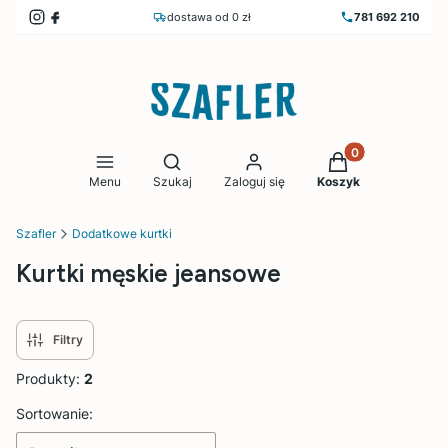
dostawa od 0 zł
781 692 210
Produkty w koszy
Otwórz wyszukiwarkę
Menu
Szukaj
Zaloguj się
Koszyk
Szafler
Dodatkowe kurtki
Kurtki męskie jeansowe
Filtry
Produkty:
2
Lista produktów
Sortowanie: