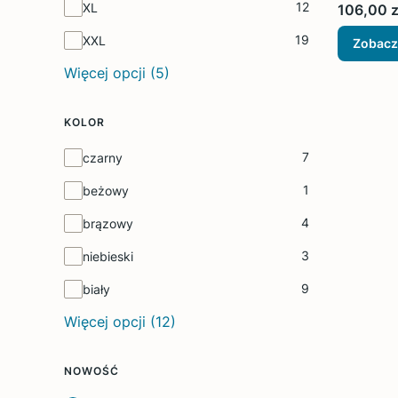
12
XL
Cena
106,00 z
19
XXL
Zobacz
Więcej opcji (5)
KOLOR
Kolor
7
czarny
1
beżowy
4
brązowy
3
niebieski
9
biały
Więcej opcji (12)
NOWOŚĆ