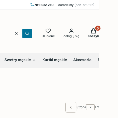
781 692 210
— doradzimy
(pon–pt 9–16)
Produkty w kos
Wyczyść
Szukaj
Ulubione
Zaloguj się
Koszyk
Swetry męskie
Kurtki męskie
Akcesoria
Bestsellery
Strona
z 2
Poprzednie produkty