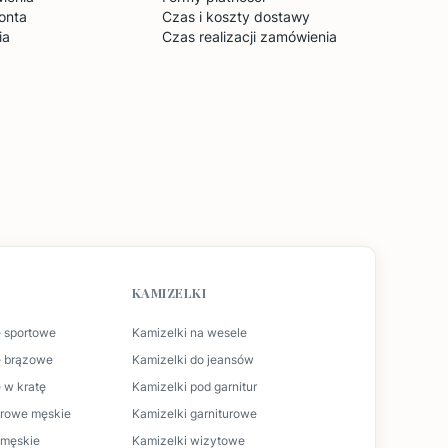
onta
Czas i koszty dostawy
ia
Czas realizacji zamówienia
KAMIZELKI
 sportowe
Kamizelki na wesele
e brązowe
Kamizelki do jeansów
 w kratę
Kamizelki pod garnitur
urowe męskie
Kamizelki garniturowe
t męskie
Kamizelki wizytowe