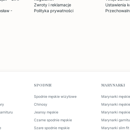
Zwroty i reklamacje
Ustawienia k
sław -
Polityka prywatności
Przechowaln
SPODNIE
MARYNARKI
Spodnie męskie wizytowe
Marynarki męskie
ary
Chinosy
Marynarki męski
arnituru
Jeansy męskie
Marynarki męskie
Czarne spodnie męskie
Marynarki garnit
e
Szare spodnie męskie
Marynarki slim fi