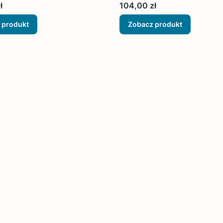
Cena
ł
104,00 zł
 produkt
Zobacz produkt