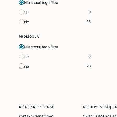
Nie stosuj tego filtra
0
tak
26
nie
PROMOCJA
Nie stosuj tego filtra
0
tak
26
nie
Linki w stopce
KONTAKT / O NAS
SKLEPY STACJO
Kontakt i dane firmy
Sklep TOMASZ Leża