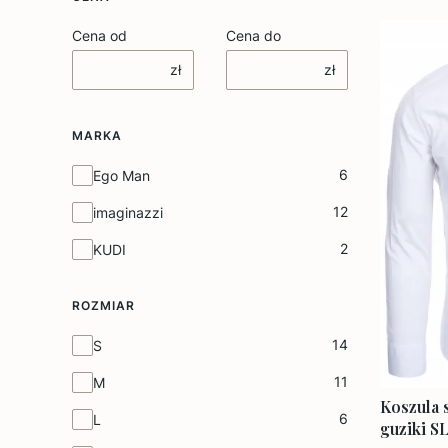
Cena od
Cena do
zł
zł
MARKA
Marka
6
Ego Man
12
imaginazzi
2
KUDI
ROZMIAR
Rozmiar
14
S
11
M
Koszula s
6
L
guziki S