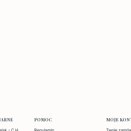
NARNE
POMOC
MOJE KON
jsk - C.H.
Regulamin
Twoje zamów