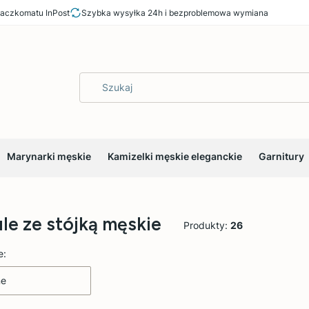
aczkomatu InPost
Szybka wysyłka 24h i bezproblemowa wymiana
Marynarki męskie
Kamizelki męskie eleganckie
Garnitury
le ze stójką męskie
Produkty:
26
 produktów
e:
ne