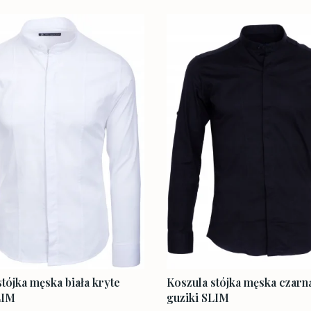
tójka męska biała kryte
Koszula stójka męska czarn
LIM
guziki SLIM