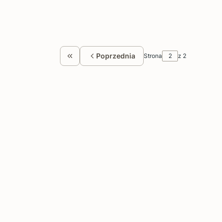
Poprzednia
Strona
z 2
Wróć do pierwszej strony z produktami