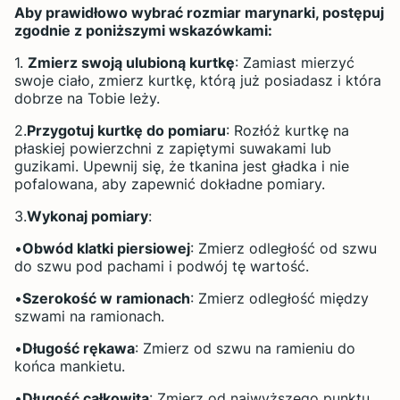
Aby prawidłowo wybrać rozmiar marynarki, postępuj
zgodnie z poniższymi wskazówkami:
1.
Zmierz swoją ulubioną kurtkę
: Zamiast mierzyć
swoje ciało, zmierz kurtkę, którą już posiadasz i która
dobrze na Tobie leży.
2.
Przygotuj kurtkę do pomiaru
: Rozłóż kurtkę na
płaskiej powierzchni z zapiętymi suwakami lub
guzikami. Upewnij się, że tkanina jest gładka i nie
pofalowana, aby zapewnić dokładne pomiary.
3.
Wykonaj pomiary
:
•
Obwód klatki piersiowej
: Zmierz odległość od szwu
do szwu pod pachami i podwój tę wartość.
•
Szerokość w ramionach
: Zmierz odległość między
szwami na ramionach.
•
Długość rękawa
: Zmierz od szwu na ramieniu do
końca mankietu.
•
Długość całkowita
: Zmierz od najwyższego punktu