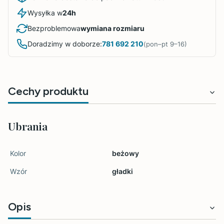
Wysyłka w
24h
Bezproblemowa
wymiana rozmiaru
Doradzimy w doborze:
781 692 210
(pon–pt 9–16)
Cechy produktu
Ubrania
Kolor
beżowy
Wzór
gładki
Opis