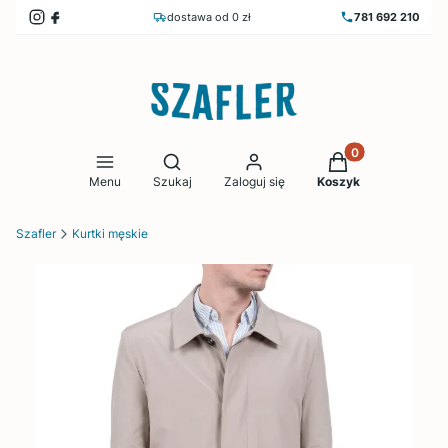
dostawa od 0 zł
781 692 210
Produkty w koszy
Otwórz wyszukiwarkę
Menu
Szukaj
Zaloguj się
Koszyk
Szafler
Kurtki męskie