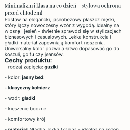
Minimalizm i klasa na co dzień – stylowa ochrona
przed chłodem!
Postaw na elegancki, jasnobeżowy płaszcz męski,
który łączy nowoczesny wzór z wygodą. Idealny na
wiosnę i jesień – świetnie sprawdzi się w stylizacjach
biznesowych i casualowych. Lekka konstrukcja i
gładki materiał zapewniają komfort noszenia.
Uniwersalny kolor pozwala łatwo dopasować go do
koszuli, golfu czy jeansów.
Cechy produktu:
- rodzaj zapięcia:
guziki
- kolor:
jasny beż
- klasyczny kołnierz
- wzór:
gładki
- kieszenie boczne
- komfortowy krój
- materiał:
Gładka, lekka tkanina – idealna na sezon