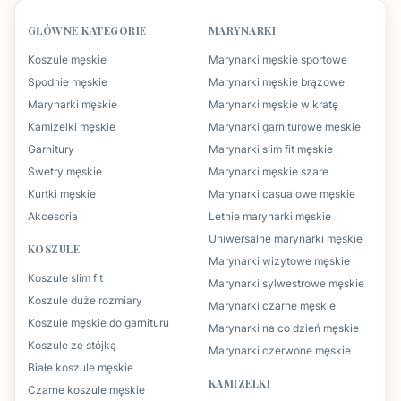
GŁÓWNE KATEGORIE
MARYNARKI
Koszule męskie
Marynarki męskie sportowe
Spodnie męskie
Marynarki męskie brązowe
Marynarki męskie
Marynarki męskie w kratę
Kamizelki męskie
Marynarki garniturowe męskie
Garnitury
Marynarki slim fit męskie
Swetry męskie
Marynarki męskie szare
Kurtki męskie
Marynarki casualowe męskie
Akcesoria
Letnie marynarki męskie
Uniwersalne marynarki męskie
KOSZULE
Marynarki wizytowe męskie
Koszule slim fit
Marynarki sylwestrowe męskie
Koszule duże rozmiary
Marynarki czarne męskie
Koszule męskie do garnituru
Marynarki na co dzień męskie
Koszule ze stójką
Marynarki czerwone męskie
Białe koszule męskie
KAMIZELKI
Czarne koszule męskie