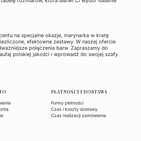
abelę rozmiarów, która ułatwi Ci wybór idealnie
centu na specjalne okazje, marynarka w kratę
niezliczone, efektowne zestawy. W naszej ofercie
odważniejsze połączenia barw. Zapraszamy do
zaufaj polskiej jakości i wprowadź do swojej szafy
TO
PŁATNOŚCI I DOSTAWA
ienia
Formy płatności
onta
Czas i koszty dostawy
ia
Czas realizacji zamówienia