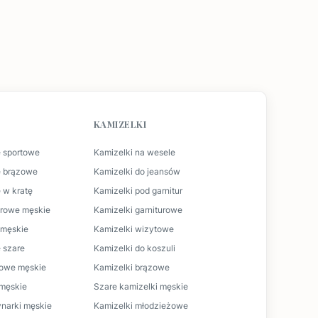
KAMIZELKI
 sportowe
Kamizelki na wesele
e brązowe
Kamizelki do jeansów
 w kratę
Kamizelki pod garnitur
urowe męskie
Kamizelki garniturowe
t męskie
Kamizelki wizytowe
 szare
Kamizelki do koszuli
lowe męskie
Kamizelki brązowe
 męskie
Szare kamizelki męskie
narki męskie
Kamizelki młodzieżowe