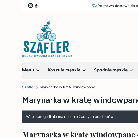
Darmowa dostawa do p
Menu
Koszule męskie
Spodnie męskie
Szafler
Marynarka w kratę windowpane
Marynarka w kratę windowpan
Lista produktów
W tej kategorii nie ma obecnie żadnych produktów
Marynarka w kratę windowpane – s