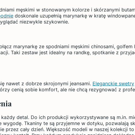
odniami męskimi w stonowanym kolorze i skórzanymi butami
podnie
doskonale uzupełnią marynarkę w kratę windowpane, 
wyglądać niezwykle szykownie.
ołącz marynarkę ze spodniami męskimi chinosami, golfem lu
cji. Taki zestaw jest idealny na randkę, spotkanie z przyj
ię nawet z dobrze skrojonymi jeansami.
Eleganckie swetry
tórzy cenią sobie komfort, ale nie chcą rezygnować z prof
enia
każdy detal. Do ich produkcji wykorzystywane są m.in. mies
że wygodę. Tkaniny te są przyjemne w dotyku, pozwalają s
 przez cały dzień. Większość modeli w naszej kolekcji to kr