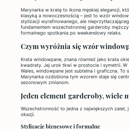
Marynarka w kratę to ikona męskiej elegancji, kt
klasyką a nowoczesnością – jest to wzór window
stylizacji wyrafinowanego, ale nieprzytłaczające
fundamentem wszechstronnej garderoby mężczyzny
formalnego spotkania po weekendowy relaks.
Czym wyróżnia się wzór window
Krata windowpane, znana również jako krata okien
kwadraty. Jej urok tkwi w prostocie i symetrii. 
Wales, windowpane jest subtelna i graficzna. To 
Marynarka ozdobiona tym wzorem staje się centra
sezonowym zmianom.
Jeden element garderoby, wiele m
Wszechstronność to jedna z największych zalet, 
okazji.
Stylizacje biznesowe i formalne