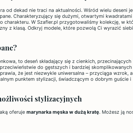
óra od dekad nie traci na aktualności. Wśród wielu deseni
pane. Charakteryzujący się dużymi, otwartymi kwadratami
go charakteru. W Szafler.pl przygotowaliśmy kolekcję, w kt
 z klasą. Odkryj modele, które pozwolą Ci wyrazić siebie
pane?
kowa, to deseń składający się z cienkich, przecinających 
W przeciwieństwie do gęstszych i bardziej skomplikowanych 
sprawia, że jest niezwykle uniwersalna – przyciąga wzrok, 
lnym punktem stylizacji, świadczącym o dobrym guście i z
ożliwości stylizacyjnych
jaką oferuje
marynarka męska w dużą kratę
. Możesz ją no