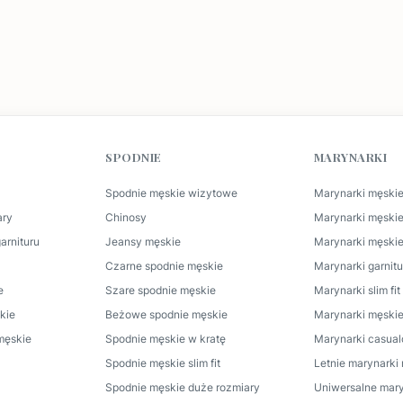
SPODNIE
MARYNARKI
Spodnie męskie wizytowe
Marynarki męskie
ary
Chinosy
Marynarki męski
arnituru
Jeansy męskie
Marynarki męskie
Czarne spodnie męskie
Marynarki garnit
e
Szare spodnie męskie
Marynarki slim fi
kie
Beżowe spodnie męskie
Marynarki męskie
męskie
Spodnie męskie w kratę
Marynarki casua
Spodnie męskie slim fit
Letnie marynarki
Spodnie męskie duże rozmiary
Uniwersalne mary