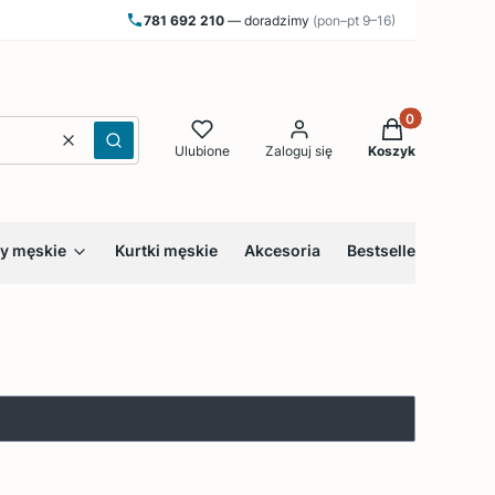
781 692 210
— doradzimy
(pon–pt 9–16)
Produkty w kos
Wyczyść
Szukaj
Ulubione
Zaloguj się
Koszyk
y męskie
Kurtki męskie
Akcesoria
Bestsellery
Blog