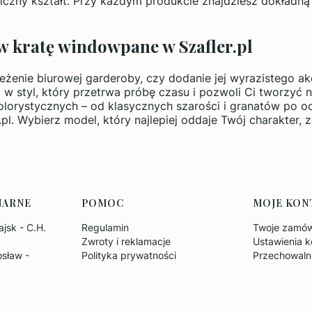
czny kształt. Przy każdym produkcie znajdziesz dokładną t
w kratę windowpane w Szafler.pl
eżenie biurowej garderoby, czy dodanie jej wyrazistego ak
 w styl, który przetrwa próbę czasu i pozwoli Ci tworzyć 
lorystycznych – od klasycznych szarości i granatów po 
.pl. Wybierz model, który najlepiej oddaje Twój charakter, 
NARNE
POMOC
MOJE KON
jsk - C.H.
Regulamin
Twoje zamów
Zwroty i reklamacje
Ustawienia k
sław -
Polityka prywatności
Przechowaln