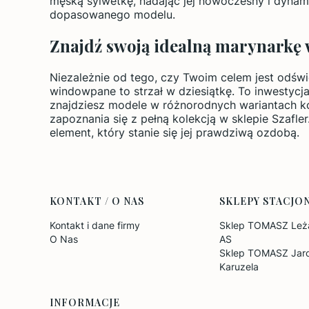
męską sylwetkę, nadając jej nowoczesny i dynami
dopasowanego modelu.
Znajdź swoją idealną marynarkę 
Niezależnie od tego, czy Twoim celem jest odświ
windowpane to strzał w dziesiątkę. To inwestycja
znajdziesz modele w różnorodnych wariantach ko
zapoznania się z pełną kolekcją w sklepie Szafler
element, który stanie się jej prawdziwą ozdobą.
Linki w stopce
KONTAKT / O NAS
SKLEPY STACJO
Kontakt i dane firmy
Sklep TOMASZ Leża
O Nas
AS
Sklep TOMASZ Jaro
Karuzela
INFORMACJE