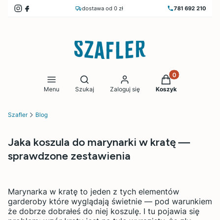
dostawa od 0 zł
781 692 210
Produkty w koszy
Otwórz wyszukiwarkę
Menu
Szukaj
Zaloguj się
Koszyk
Szafler
Blog
Jaka koszula do marynarki w kratę —
sprawdzone zestawienia
Marynarka w kratę to jeden z tych elementów
garderoby które wyglądają świetnie — pod warunkiem
że dobrze dobrałeś do niej koszulę. I tu pojawia się