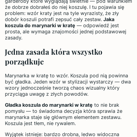
garderoby które wyglądają świetnie — pod warunkiem
że dobrze dobrałeś do niej koszulę. I tu pojawia się
problem: wzór kraty jest na tyle wyrazisty, że zły
dobór koszuli potrafi zepsuć cały zestaw.
Jaka
koszula do marynarki w kratę
— odpowiedź jest
prosta, ale wymaga znajomości jednej podstawowej
zasady.
Jedna zasada która wszystko
porządkuje
Marynarka w kratę to wzór. Koszula pod nią powinna
być gładka. Jeden wzór w stylizacji wystarczy — dwa
wzory jednocześnie tworzą chaos wizualny który
przyciąga uwagę z złych powodów.
Gładka koszula do marynarki w kratę
to nie brak
pomysłu — to świadoma decyzja która sprawia że
marynarka staje się głównym elementem zestawu.
Koszula jest tłem, nie rywalem.
Wyjątek istnieje: bardzo drobna, ledwo widoczna