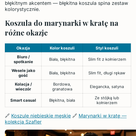
błękitnym akcentem — błękitna koszula spina zestaw
kolorystycznie.
Koszula do marynarki w kratę na
różne okazje
Okazja
Kolor koszuli
Styl koszuli
Biuro /
Biała, błękitna
Slim fit z kołnierzem
spotkanie
Wesele jako
Biała, błękitna
Slim fit, długi rękaw
gość
Kolacja /
Bordowa,
Elegancka, satyna
wieczór
granatowa
Ze stójką lub
Smart casual
Błękitna, biała
kołnierzem
🔗
Koszule niebieskie męskie
🔗
Marynarki w kratę —
kolekcja Szafler