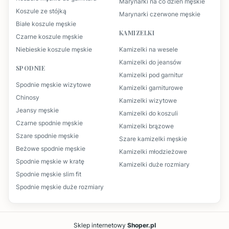
Marynarki na co dzień męskie
Koszule ze stójką
Marynarki czerwone męskie
Białe koszule męskie
KAMIZELKI
Czarne koszule męskie
Niebieskie koszule męskie
Kamizelki na wesele
Kamizelki do jeansów
SPODNIE
Kamizelki pod garnitur
Spodnie męskie wizytowe
Kamizelki garniturowe
Chinosy
Kamizelki wizytowe
Jeansy męskie
Kamizelki do koszuli
Czarne spodnie męskie
Kamizelki brązowe
Szare spodnie męskie
Szare kamizelki męskie
Beżowe spodnie męskie
Kamizelki młodzieżowe
Spodnie męskie w kratę
Kamizelki duże rozmiary
Spodnie męskie slim fit
Spodnie męskie duże rozmiary
Sklep internetowy
Shoper.pl