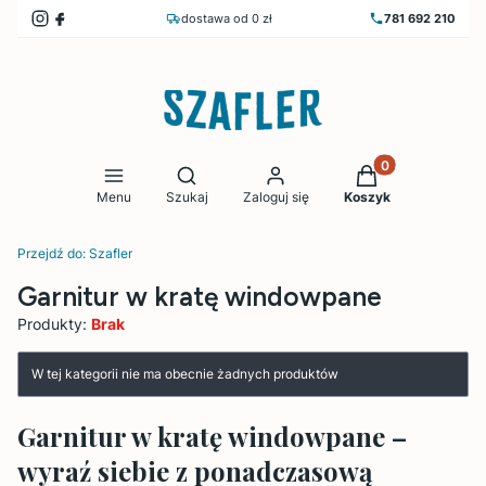
dostawa od 0 zł
781 692 210
Produkty w koszy
Otwórz wyszukiwarkę
Menu
Szukaj
Zaloguj się
Koszyk
Przejdź do:
Szafler
Garnitur w kratę windowpane
Produkty:
Brak
Lista produktów
W tej kategorii nie ma obecnie żadnych produktów
Garnitur w kratę windowpane –
wyraź siebie z ponadczasową