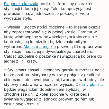
Elegancka koszula
podkreśli formalny charakter
stylizacji i doda jej klasy. Taka kompozycja jest
profesjonalna, a jednocześnie pokazuje Twoje
wyczucie stylu.
• Wesela i uroczystości rodzinne – to idealna okazja,
aby zaprezentować się w pełnej krasie. Garnitur w
kratę windowpane w odważniejszym kolorze lub z
kontrastującą kamizelką będzie znakomitym
wyborem.
Akcesoria męskie
pozwolą Ci dopracować
stylizację i nadać jej indywidualnego charakteru.
Całość uzupełnij o poszetkę nawiązującą kolorem do
jednej z linii kraty.
• Styl smart casual – elementy garnituru możesz nosić
także osobno. Marynarkę w kratę połącz z gładkimi
chinosami lub nawet jeansami, tworząc swobodny, ale
stylowy zestaw na wieczorne wyjście.
Czarny płaszcz
będzie eleganckim dopełnieniem stylizacji w
chłodniejsze dni. Z kolei spodnie w kratę będą
świetnie wyglądać z jednokolorowym golfem lub
casualową koszulą.