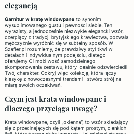
elegancją
Garnitur w kratę windowpane
to synonim
wysublimowanego gustu i pewności siebie. Ten
wyrazisty, a jednocześnie niezwykle elegancki wzór,
czerpiący z tradycji brytyjskiego krawiectwa, pozwala
mężczyźnie wyróżnić się w subtelny sposób. W
Szafler.pl rozumiemy, że prawdziwy styl tkwi w
detalach i indywidualnym podejściu, dlatego
oferujemy Ci możliwość samodzielnego
skomponowania zestawu, który idealnie odzwierciedli
Twój charakter. Odkryj więc kolekcję, która łączy
klasykę z nowoczesnymi trendami i stwórz strój na
miarę swoich oczekiwań.
Czym jest krata windowpane i
dlaczego przyciąga uwagę?
Krata windowpane, czyli „okienna”, to wzór składający
się z przecinających się pod kątem prostym, cienkich
linii, które tworzą duże kwadraty. Jej minimalistyczny