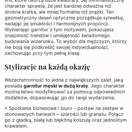
charakter sprawia, że jest bardziej odważna niż
drobna kratka, ale mniej formalna niż prążki. Ten
geometryczny deseń optycznie porządkuje sylwetkę,
nadając jej smukłości i harmonijnych proporcji.
Wybierając garnitur z tym motywem, pokazujesz
znajomość trendów i umiejętność świadomego
budowania wizerunku. To wybór dla mężczyzn, którzy
nie boją się podkreślić swojej indywidualności,
zachowując przy tym pełną klasę.
Stylizacje na każdą okazję
Wszechstronność to jedna z największych zalet, jaką
posiada
garnitur męski w dużą kratę
. Jego charakter
można łatwo modyfikować za pomocą odpowiednich
dodatków, dopasowując go do rangi wydarzenia.
• Spotkania biznesowe i biuro – postaw na zestaw w
stonowanych barwach – szarości lub granatu. Połącz
go z gładką, białą lub błękitną koszulą oraz jednolitym
krawatem.