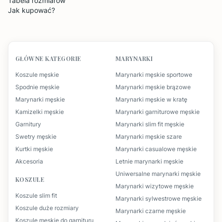
Tabela rozmiarów
Jak kupować?
GŁÓWNE KATEGORIE
MARYNARKI
Koszule męskie
Marynarki męskie sportowe
Spodnie męskie
Marynarki męskie brązowe
Marynarki męskie
Marynarki męskie w kratę
Kamizelki męskie
Marynarki garniturowe męskie
Garnitury
Marynarki slim fit męskie
Swetry męskie
Marynarki męskie szare
Kurtki męskie
Marynarki casualowe męskie
Akcesoria
Letnie marynarki męskie
Uniwersalne marynarki męskie
KOSZULE
Marynarki wizytowe męskie
Koszule slim fit
Marynarki sylwestrowe męskie
Koszule duże rozmiary
Marynarki czarne męskie
Koszule męskie do garnituru