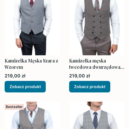
Kamizelka Męska Szara z
Kamizelka męska
Wzorem
tweedowa dwurzędowa
brązowa Slim Fit
Cena
Cena
219,00 zł
219,00 zł
Zobacz produkt
Zobacz produkt
Bestseller