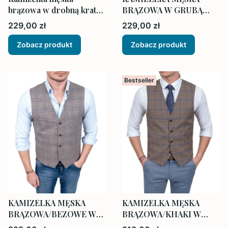
brązowa w drobną kratkę
BRĄZOWA W GRUBĄ
elegancka
KRATĘ + muszka i
Cena
Cena
229,00 zł
229,00 zł
poszetka
Zobacz produkt
Zobacz produkt
Bestseller
KAMIZELKA MĘSKA
KAMIZELKA MĘSKA
BRĄZOWA/BEZOWE W
BRĄZOWA/KHAKI W
KRATĘ + muszka i
KRATĘ + muszka i