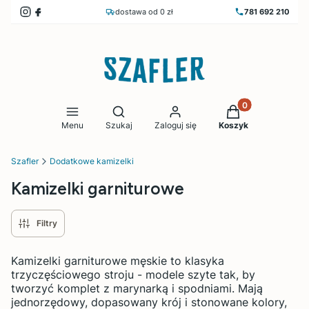
dostawa od 0 zł
781 692 210
Produkty w koszy
Otwórz wyszukiwarkę
Menu
Szukaj
Zaloguj się
Koszyk
Szafler
Dodatkowe kamizelki
Kamizelki garniturowe
Filtry
Kamizelki garniturowe męskie to klasyka
trzyczęściowego stroju - modele szyte tak, by
tworzyć komplet z marynarką i spodniami. Mają
jednorzędowy, dopasowany krój i stonowane kolory,