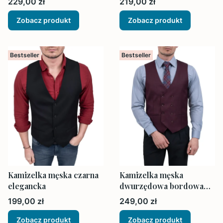
Cena
Cena
229,00 zł
219,00 zł
poszetka
poszetka
Zobacz produkt
Zobacz produkt
Bestseller
Bestseller
Kamizelka męska czarna
Kamizelka męska
elegancka
dwurzędowa bordowa
elegancka
Cena
Cena
199,00 zł
249,00 zł
Zobacz produkt
Zobacz produkt