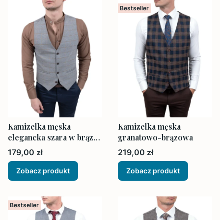
Bestseller
Kamizelka męska
Kamizelka męska
elegancka szara w brąz
granatowo-brązowa
kratę
Cena
Cena
179,00 zł
219,00 zł
Zobacz produkt
Zobacz produkt
Bestseller