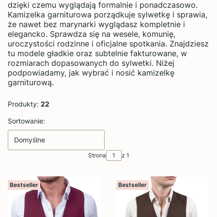
dzięki czemu wyglądają formalnie i ponadczasowo.
Kamizelka garniturowa porządkuje sylwetkę i sprawia,
że nawet bez marynarki wyglądasz kompletnie i
elegancko. Sprawdza się na wesele, komunię,
uroczystości rodzinne i oficjalne spotkania. Znajdziesz
tu modele gładkie oraz subtelnie fakturowane, w
rozmiarach dopasowanych do sylwetki. Niżej
podpowiadamy, jak wybrać i nosić kamizelkę
garniturową.
Produkty:
22
Lista produktów
Sortowanie:
Domyślne
Strona
z 1
Bestseller
Bestseller