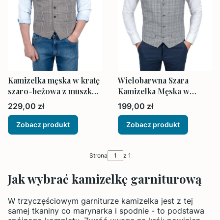
Kamizelka męska w kratę
Wielobarwna Szara
szaro-beżowa z muszką i
Kamizelka Męska w
poszetką
Kratkę
Cena
Cena
229,00 zł
199,00 zł
Zobacz produkt
Zobacz produkt
Strona
z 1
Jak wybrać kamizelkę garniturową
W trzyczęściowym garniturze kamizelka jest z tej
samej tkaniny co marynarka i spodnie - to podstawa