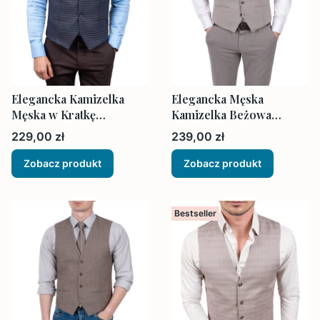
Elegancka Kamizelka
Elegancka Męska
Męska w Kratkę
Kamizelka Beżowa
Granatowo-Brązowa
Struktura
Cena
Cena
229,00 zł
239,00 zł
Zobacz produkt
Zobacz produkt
Bestseller