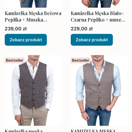
Kamizelka Męska Beżowa
Kamizelka Męska Biało-
Pepitka + Muszka
Czarna Pepitko + muszka
Poszetka
i poszetka
Cena
Cena
239,00 zł
229,00 zł
Zobacz produkt
Zobacz produkt
Bestseller
Bestseller
Kamizelka męska
KAMIZELKA MĘSKA