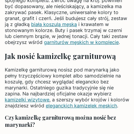
spójnego kompletu. Zwróć uwagę na krój: powinien
być dopasowany, ale nieściskający, a kamizelka ma
zakrywać pasek. Klasyczne, uniwersalne kolory to
granat, grafit i czerń. Jeśli budujesz cały strój, zestaw
ją z gładką
białą koszulą męską
i krawatem w
stonowanym kolorze. Buty i pasek trzymaj w czerni
lub ciemnym brązie, w jednej tonacji. Cały taki zestaw
obejrzysz wśród
garniturów męskich w komplecie
.
Jak nosić kamizelkę garniturową
Kamizelkę garniturową nosisz pod marynarką jako
pełny trzyczęściowy komplet albo samodzielnie na
koszulę, gdy chcesz wyglądać elegancko bez
marynarki. Ostatniego guzika tradycyjnie się nie
zapina. Na najbardziej oficjalne okazje wybierz
kamizelki wizytowe
, a szerszy wybór krojów i kolorów
znajdziesz wśród
eleganckich kamizelek męskich
.
Czy kamizelkę garniturową można nosić bez
marynarki?