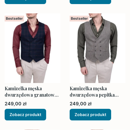
Bestseller
Bestseller
Kamizelka męska
Kamizelka męska
dwurzędowa granatowa
dwurzędowa pepitka
w kratę elegancka
brązowo beżowo
Cena
Cena
249,00 zł
249,00 zł
Zobacz produkt
Zobacz produkt