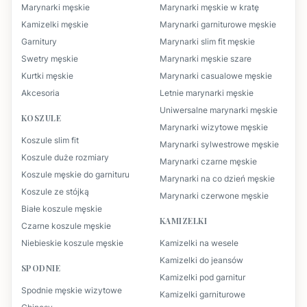
Marynarki męskie
Marynarki męskie w kratę
Kamizelki męskie
Marynarki garniturowe męskie
Garnitury
Marynarki slim fit męskie
Swetry męskie
Marynarki męskie szare
Kurtki męskie
Marynarki casualowe męskie
Akcesoria
Letnie marynarki męskie
Uniwersalne marynarki męskie
KOSZULE
Marynarki wizytowe męskie
Koszule slim fit
Marynarki sylwestrowe męskie
Koszule duże rozmiary
Marynarki czarne męskie
Koszule męskie do garnituru
Marynarki na co dzień męskie
Koszule ze stójką
Marynarki czerwone męskie
Białe koszule męskie
KAMIZELKI
Czarne koszule męskie
Niebieskie koszule męskie
Kamizelki na wesele
Kamizelki do jeansów
SPODNIE
Kamizelki pod garnitur
Spodnie męskie wizytowe
Kamizelki garniturowe