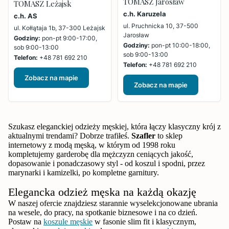
TOMASZ Jarosław
TOMASZ Leżajsk
c.h. Karuzela
c.h. AS
ul. Pruchnicka 10, 37-500
ul. Kołłątaja 1b, 37-300 Leżajsk
Jarosław
Godziny:
pon-pt 9:00-17:00,
Godziny:
pon-pt 10:00-18:00,
sob 9:00-13:00
sob 9:00-13:00
Telefon:
+48 781 692 210
Telefon:
+48 781 692 210
Zobacz na mapie
Zobacz na mapie
Szukasz eleganckiej odzieży męskiej, która łączy klasyczny krój z
aktualnymi trendami? Dobrze trafiłeś.
Szafler
to sklep
internetowy z modą męską, w którym od 1998 roku
kompletujemy garderobę dla mężczyzn ceniących jakość,
dopasowanie i ponadczasowy styl - od koszul i spodni, przez
marynarki i kamizelki, po kompletne garnitury.
Elegancka odzież męska na każdą okazję
W naszej ofercie znajdziesz starannie wyselekcjonowane ubrania
na wesele, do pracy, na spotkanie biznesowe i na co dzień.
Postaw na
koszule męskie
w fasonie slim fit i klasycznym,