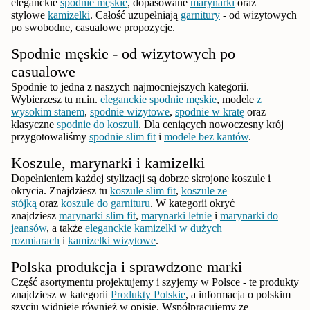
eleganckie
spodnie męskie
, dopasowane
marynarki
oraz
stylowe
kamizelki
. Całość uzupełniają
garnitury
- od wizytowych
po swobodne, casualowe propozycje.
Spodnie męskie - od wizytowych po
casualowe
Spodnie to jedna z naszych najmocniejszych kategorii.
Wybierzesz tu m.in.
eleganckie spodnie męskie
, modele
z
wysokim stanem
,
spodnie wizytowe
,
spodnie w kratę
oraz
klasyczne
spodnie do koszuli
. Dla ceniących nowoczesny krój
przygotowaliśmy
spodnie slim fit
i
modele bez kantów
.
Koszule, marynarki i kamizelki
Dopełnieniem każdej stylizacji są dobrze skrojone koszule i
okrycia. Znajdziesz tu
koszule slim fit
,
koszule ze
stójką
oraz
koszule do garnituru
. W kategorii okryć
znajdziesz
marynarki slim fit
,
marynarki letnie
i
marynarki do
jeansów
, a także
eleganckie kamizelki w dużych
rozmiarach
i
kamizelki wizytowe
.
Polska produkcja i sprawdzone marki
Część asortymentu projektujemy i szyjemy w Polsce - te produkty
znajdziesz w kategorii
Produkty Polskie
, a informacja o polskim
szyciu widnieje również w opisie. Współpracujemy ze