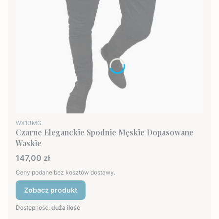
Kod produktu
WX13MG
Czarne Eleganckie Spodnie Męskie Dopasowane
Waskie
Cena
147,00 zł
Ceny podane bez kosztów dostawy.
Zobacz produkt
Dostępność:
duża ilość