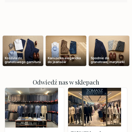
Koszula do
Kamizelka elegancka
Spodnie do
granatowego garnituru
do jeansów
granatowej marynarki
Odwiedź nas w sklepach