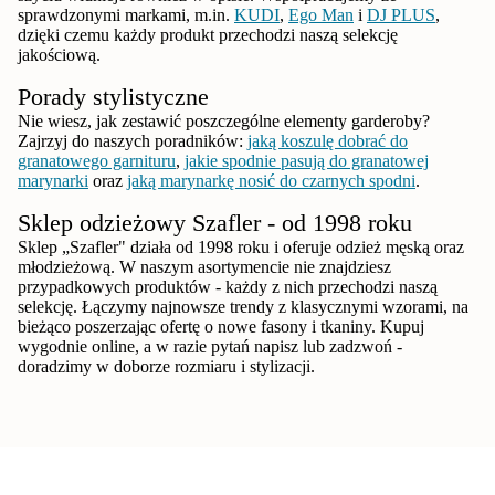
sprawdzonymi markami, m.in.
KUDI
,
Ego Man
i
DJ PLUS
,
dzięki czemu każdy produkt przechodzi naszą selekcję
jakościową.
Porady stylistyczne
Nie wiesz, jak zestawić poszczególne elementy garderoby?
Zajrzyj do naszych poradników:
jaką koszulę dobrać do
granatowego garnituru
,
jakie spodnie pasują do granatowej
marynarki
oraz
jaką marynarkę nosić do czarnych spodni
.
Sklep odzieżowy Szafler - od 1998 roku
Sklep „Szafler" działa od 1998 roku i oferuje odzież męską oraz
młodzieżową. W naszym asortymencie nie znajdziesz
przypadkowych produktów - każdy z nich przechodzi naszą
selekcję. Łączymy najnowsze trendy z klasycznymi wzorami, na
bieżąco poszerzając ofertę o nowe fasony i tkaniny. Kupuj
wygodnie online, a w razie pytań napisz lub zadzwoń -
doradzimy w doborze rozmiaru i stylizacji.