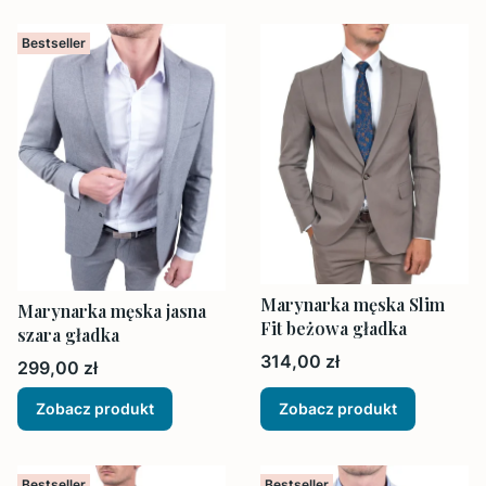
Bestseller
Marynarka męska Slim
Marynarka męska jasna
Fit beżowa gładka
szara gładka
Cena
314,00 zł
Cena
299,00 zł
Zobacz produkt
Zobacz produkt
Bestseller
Bestseller