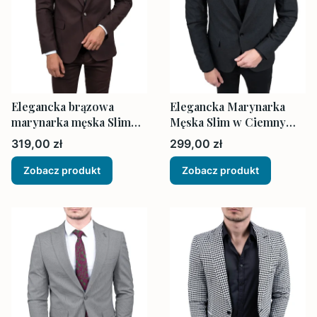
Elegancka brązowa
Elegancka Marynarka
marynarka męska Slim
Męska Slim w Ciemny
Fit
Grafit
Cena
Cena
319,00 zł
299,00 zł
Zobacz produkt
Zobacz produkt