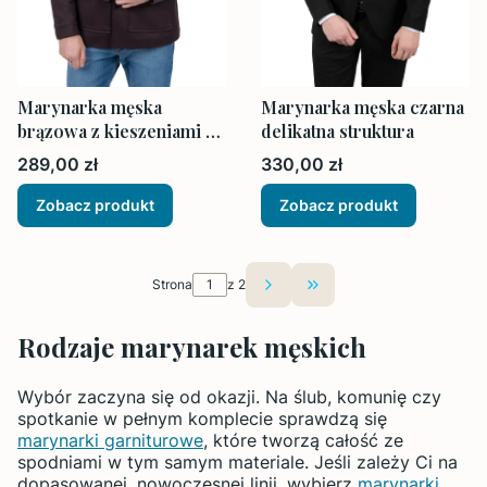
Marynarka męska
Marynarka męska czarna
brązowa z kieszeniami na
delikatna struktura
zewnątrz
Cena
Cena
289,00 zł
330,00 zł
Zobacz produkt
Zobacz produkt
Strona
z 2
Przejdź do ostatniej st
Rodzaje marynarek męskich
Wybór zaczyna się od okazji. Na ślub, komunię czy
spotkanie w pełnym komplecie sprawdzą się
marynarki garniturowe
, które tworzą całość ze
spodniami w tym samym materiale. Jeśli zależy Ci na
dopasowanej, nowoczesnej linii, wybierz
marynarki