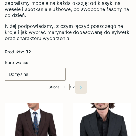
zebraliśmy modele na każdą okazję: od klasyki na
wesele i spotkania służbowe, po swobodne fasony na
co dzień.
Niżej podpowiadamy, z czym łączyć poszczególne
kroje i jak wybrać marynarkę dopasowaną do sylwetki
oraz charakteru wydarzenia.
Produkty:
32
Lista produktów
Sortowanie:
Domyślne
Strona
z 2
Następne produkty