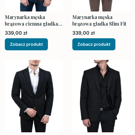
Marynarka męska
Marynarka męska
brązowa ciemna gładka
brązowa gładka Slim Fit
Slim Fit
Cena
Cena
339,00 zł
339,00 zł
Zobacz produkt
Zobacz produkt