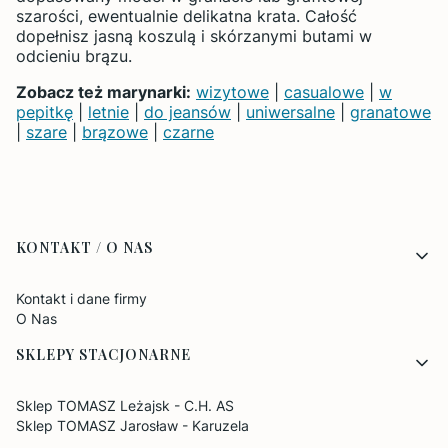
szarości, ewentualnie delikatna krata. Całość
dopełnisz jasną koszulą i skórzanymi butami w
odcieniu brązu.
Zobacz też marynarki:
wizytowe
|
casualowe
|
w
pepitkę
|
letnie
|
do jeansów
|
uniwersalne
|
granatowe
|
szare
|
brązowe
|
czarne
Linki w stopce
KONTAKT / O NAS
Kontakt i dane firmy
O Nas
SKLEPY STACJONARNE
Sklep TOMASZ Leżajsk - C.H. AS
Sklep TOMASZ Jarosław - Karuzela