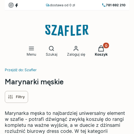
dostawa od 0 zł
781 692 210
Produkty w koszy
Otwórz wyszukiwarkę
Menu
Szukaj
Zaloguj się
Koszyk
Przejdź do:
Szafler
Marynarki męskie
Filtry
Marynarka męska to najbardziej uniwersalny element
w szafie - potrafi dźwignąć zwykłą koszulę do rangi
kompletu na ważne wyjście, a w duecie z dżinsami
rozluźnić biurowy dress code. W tej kategorii