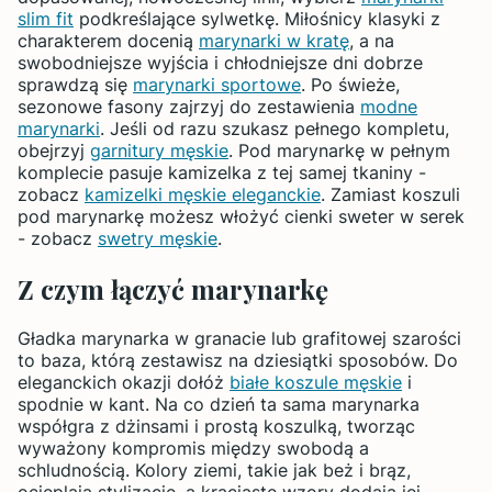
slim fit
podkreślające sylwetkę. Miłośnicy klasyki z
charakterem docenią
marynarki w kratę
, a na
swobodniejsze wyjścia i chłodniejsze dni dobrze
sprawdzą się
marynarki sportowe
. Po świeże,
sezonowe fasony zajrzyj do zestawienia
modne
marynarki
. Jeśli od razu szukasz pełnego kompletu,
obejrzyj
garnitury męskie
. Pod marynarkę w pełnym
komplecie pasuje kamizelka z tej samej tkaniny -
zobacz
kamizelki męskie eleganckie
. Zamiast koszuli
pod marynarkę możesz włożyć cienki sweter w serek
- zobacz
swetry męskie
.
Z czym łączyć marynarkę
Gładka marynarka w granacie lub grafitowej szarości
to baza, którą zestawisz na dziesiątki sposobów. Do
eleganckich okazji dołóż
białe koszule męskie
i
spodnie w kant. Na co dzień ta sama marynarka
współgra z dżinsami i prostą koszulką, tworząc
wyważony kompromis między swobodą a
schludnością. Kolory ziemi, takie jak beż i brąz,