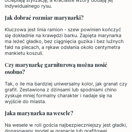
ocieplają stylizację, a kraciaste wzory dodają jej
indywidualnego rysu.
Jak dobrać rozmiar marynarki?
Kluczowa jest linia ramion - szew powinien kończyć
się dokładnie na krawędzi barku. Zapięta marynarka
ma leżeć gładko, bez ciągnięcia guzika i bez luźnych
fałd na plecach, a rękaw odsłania około centymetra
mankietu koszuli.
Czy marynarkę garniturową można nosić
osobno?
Tak, o ile ma bardziej uniwersalny kolor, jak granat czy
grafit. Zestawiona z dżinsami lub spodniami chino
zyskuje mniej formalny charakter i nadaje się na
wyjście do miasta.
Jaka marynarka na wesele?
Na wesele w roli gościa najbezpieczniejszy jest gładki,
dopasowany model w granacie lub grafitowej