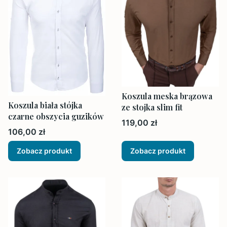
Koszula meska brązowa
Koszula biała stójka
ze stojka slim fit
czarne obszycia guzików
Cena
119,00 zł
Cena
106,00 zł
Zobacz produkt
Zobacz produkt