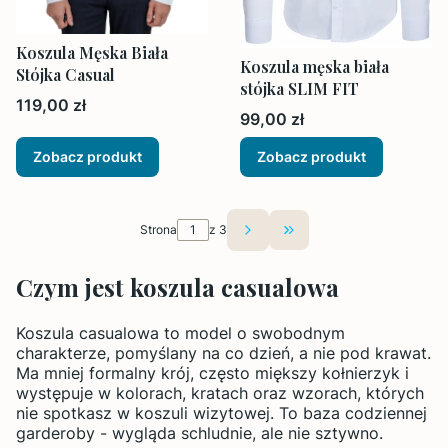
Koszula Męska Biała
Koszula męska biała
Stójka Casual
stójka SLIM FIT
Cena
119,00 zł
Cena
99,00 zł
Zobacz produkt
Zobacz produkt
Strona
z 3
Przejdź do ostatniej st
Czym jest koszula casualowa
Koszula casualowa to model o swobodnym
charakterze, pomyślany na co dzień, a nie pod krawat.
Ma mniej formalny krój, często miększy kołnierzyk i
występuje w kolorach, kratach oraz wzorach, których
nie spotkasz w koszuli wizytowej. To baza codziennej
garderoby - wygląda schludnie, ale nie sztywno.