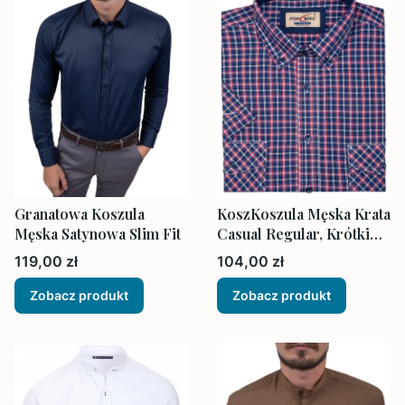
Granatowa Koszula
KoszKoszula Męska Krata
Męska Satynowa Slim Fit
Casual Regular, Krótki
Rękaw, Kolor Czerwony
Cena
Cena
119,00 zł
104,00 zł
Zobacz produkt
Zobacz produkt