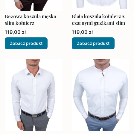
Beżowa koszula męska
Biała koszula kołnierz z
slim kołnierz
czarnymi guzikami slim
Cena
Cena
119,00 zł
119,00 zł
Zobacz produkt
Zobacz produkt