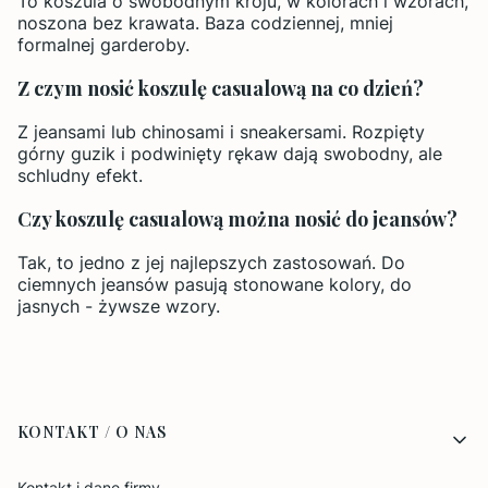
To koszula o swobodnym kroju, w kolorach i wzorach,
noszona bez krawata. Baza codziennej, mniej
formalnej garderoby.
Z czym nosić koszulę casualową na co dzień?
Z jeansami lub chinosami i sneakersami. Rozpięty
górny guzik i podwinięty rękaw dają swobodny, ale
schludny efekt.
Czy koszulę casualową można nosić do jeansów?
Tak, to jedno z jej najlepszych zastosowań. Do
ciemnych jeansów pasują stonowane kolory, do
jasnych - żywsze wzory.
Linki w stopce
KONTAKT / O NAS
Kontakt i dane firmy