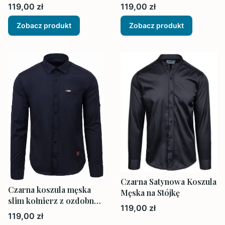
Slim Fit
Cena
Cena
119,00 zł
119,00 zł
Zobacz produkt
Zobacz produkt
Czarna Satynowa Koszula
Czarna koszula męska
Męska na Stójkę
slim kołnierz z ozdobną
Cena
119,00 zł
kieszonka
Cena
119,00 zł