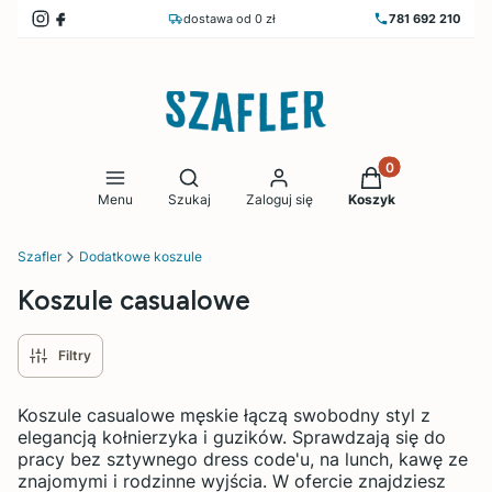
dostawa od 0 zł
781 692 210
Produkty w koszy
Otwórz wyszukiwarkę
Menu
Szukaj
Zaloguj się
Koszyk
Szafler
Dodatkowe koszule
Koszule casualowe
Filtry
Koszule casualowe męskie łączą swobodny styl z
elegancją kołnierzyka i guzików. Sprawdzają się do
pracy bez sztywnego dress code'u, na lunch, kawę ze
znajomymi i rodzinne wyjścia. W ofercie znajdziesz