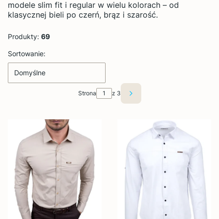
modele slim fit i regular w wielu kolorach – od
klasycznej bieli po czerń, brąz i szarość.
Produkty:
69
Lista produktów
Sortowanie:
Domyślne
Strona
z 3
Następne produkty