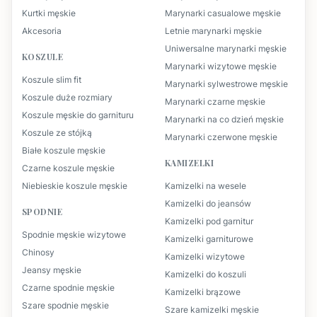
Kurtki męskie
Marynarki casualowe męskie
Akcesoria
Letnie marynarki męskie
Uniwersalne marynarki męskie
KOSZULE
Marynarki wizytowe męskie
Koszule slim fit
Marynarki sylwestrowe męskie
Koszule duże rozmiary
Marynarki czarne męskie
Koszule męskie do garnituru
Marynarki na co dzień męskie
Koszule ze stójką
Marynarki czerwone męskie
Białe koszule męskie
KAMIZELKI
Czarne koszule męskie
Niebieskie koszule męskie
Kamizelki na wesele
Kamizelki do jeansów
SPODNIE
Kamizelki pod garnitur
Spodnie męskie wizytowe
Kamizelki garniturowe
Chinosy
Kamizelki wizytowe
Jeansy męskie
Kamizelki do koszuli
Czarne spodnie męskie
Kamizelki brązowe
Szare spodnie męskie
Szare kamizelki męskie