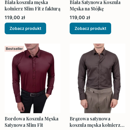
Biała koszula męska
Biała Satynowa Koszula
kołnierz Slim Fit z fakturą
Męska na Stójkę
Cena
Cena
119,00 zł
119,00 zł
Zobacz produkt
Zobacz produkt
Bestseller
Bordowa Koszula Męska
Brązowa satynowa
Satynowa Slim Fit
koszula męska kołnierz