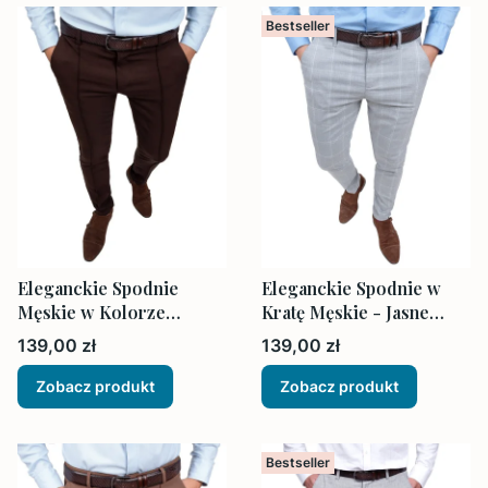
Bestseller
Eleganckie Spodnie
Eleganckie Spodnie w
Męskie w Kolorze
Kratę Męskie - Jasne
Ciemnym Brązowym z
Szare
Cena
Cena
139,00 zł
139,00 zł
Ozdobnym Przeszyciem
Zobacz produkt
Zobacz produkt
Bestseller