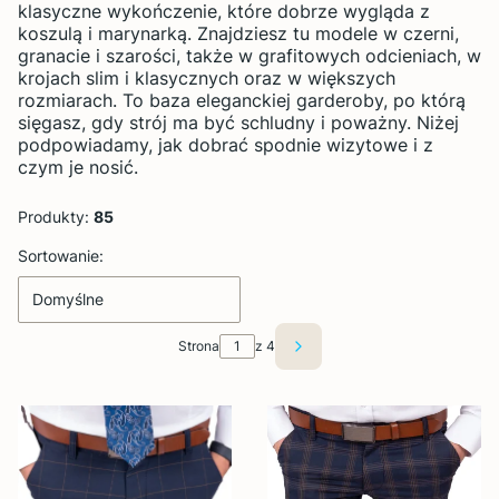
klasyczne wykończenie, które dobrze wygląda z
koszulą i marynarką. Znajdziesz tu modele w czerni,
granacie i szarości, także w grafitowych odcieniach, w
krojach slim i klasycznych oraz w większych
rozmiarach. To baza eleganckiej garderoby, po którą
sięgasz, gdy strój ma być schludny i poważny. Niżej
podpowiadamy, jak dobrać spodnie wizytowe i z
czym je nosić.
Produkty:
85
Lista produktów
Sortowanie:
Domyślne
Strona
z 4
Następne produkty