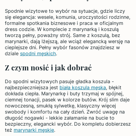
Spodnie wizytowe to wybór na sytuacje, gdzie liczy
się elegancja: wesele, komunia, uroczystości rodzinne,
formalne spotkania biznesowe i praca w oficjalnym
dress codzie. W komplecie z marynarką i koszulą
tworzą pełny, poważny strój. Same z koszulą, bez
marynarki, dają lżejszą, ale wciąż elegancką wersję na
cieplejsze dni. Pełny wybór fasonów znajdziesz w
dziale
spodni męskich
.
Z czym nosić i jak dobrać
Do spodni wizytowych pasuje gładka koszula -
najbezpieczniejsza jest
biała koszula męska
, błękit
dokłada ciepła. Marynarkę i buty trzymaj w spójnej,
ciemnej tonacji, pasek w kolorze butów. Krój slim daje
nowoczesną, smukłą sylwetkę, klasyczny więcej
swobody i komfortu na cały dzień. Zwróć uwagę na
długość nogawki - lekkie załamanie na bucie to
bezpieczny, elegancki wybór. Do kompletu dobierzesz
też
marynarki męskie
.