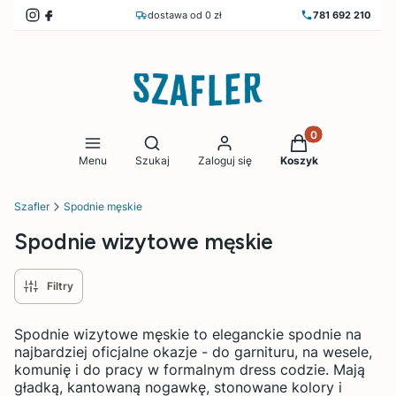
dostawa od 0 zł
781 692 210
Produkty w koszy
Otwórz wyszukiwarkę
Menu
Szukaj
Zaloguj się
Koszyk
Szafler
Spodnie męskie
Spodnie wizytowe męskie
Filtry
Spodnie wizytowe męskie to eleganckie spodnie na
najbardziej oficjalne okazje - do garnituru, na wesele,
komunię i do pracy w formalnym dress codzie. Mają
gładką, kantowaną nogawkę, stonowane kolory i