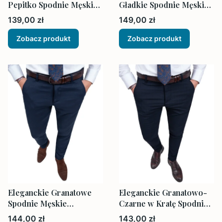
Pepitko Spodnie Męskie
Gładkie Spodnie Męskie
Dopasowane
Dopasowane
Cena
Cena
139,00 zł
149,00 zł
Zobacz produkt
Zobacz produkt
Eleganckie Granatowe
Eleganckie Granatowo-
Spodnie Męskie
Czarne w Kratę Spodnie
Dopasowane
Męskie Dopasowane
Cena
Cena
144,00 zł
143,00 zł