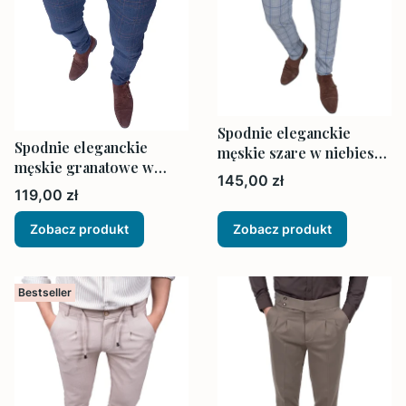
Spodnie eleganckie
Spodnie eleganckie
męskie szare w niebieską
męskie granatowe w
kratę
Cena
145,00 zł
kratę
Cena
119,00 zł
Zobacz produkt
Zobacz produkt
Bestseller