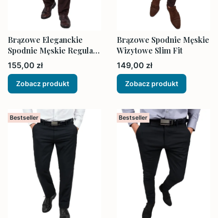
Brązowe Eleganckie
Brązowe Spodnie Męskie
Spodnie Męskie Regular
Wizytowe Slim Fit
Bez Kantów
Cena
Cena
155,00 zł
149,00 zł
Zobacz produkt
Zobacz produkt
Bestseller
Bestseller