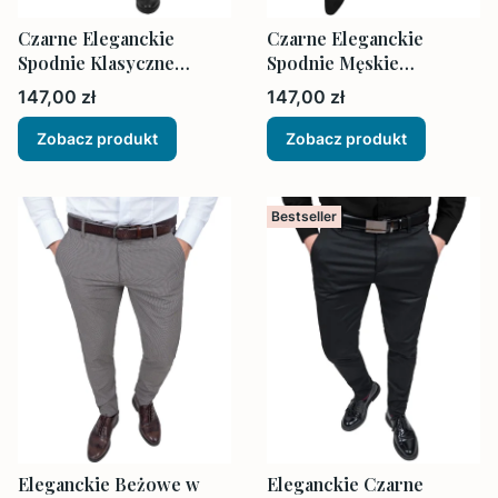
Czarne Eleganckie
Czarne Eleganckie
Spodnie Klasyczne
Spodnie Męskie
Męskie Regular
Dopasowane Waskie
Cena
Cena
147,00 zł
147,00 zł
Zobacz produkt
Zobacz produkt
Bestseller
Eleganckie Beżowe w
Eleganckie Czarne