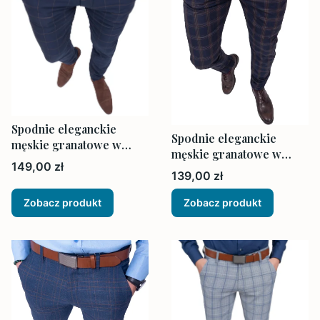
Spodnie eleganckie
Spodnie eleganckie
męskie granatowe w
męskie granatowe w
brązową kratę
Cena
149,00 zł
brązową kratę
Cena
139,00 zł
Zobacz produkt
Zobacz produkt