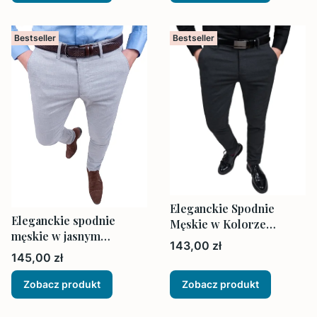
Bestseller
Bestseller
Eleganckie Spodnie
Eleganckie spodnie
Męskie w Kolorze
męskie w jasnym
Ciemny Grafit
Cena
143,00 zł
odcieniu szarości
Cena
145,00 zł
Zobacz produkt
Zobacz produkt