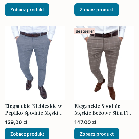
Zobacz produkt
Zobacz produkt
Bestseller
Eleganckie Niebieskie w
Eleganckie Spodnie
Pepitko Spodnie Męskie
Męskie Beżowe Slim Fit
Dopasowane
w Kratę
Cena
Cena
139,00 zł
147,00 zł
Zobacz produkt
Zobacz produkt