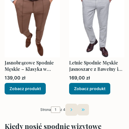
Jasnobrązowe Spodnie
Letnie Spodnie Męskie
Męskie – Klasyka w
Jasnoszare z Bawełny i
Nowoczesnym Wydaniu
Lnu
Cena
Cena
139,00 zł
169,00 zł
Zobacz produkt
Zobacz produkt
Strona
z 4
Przejdź do ostatniej st
Kiedy nosić spodnie wizytowe