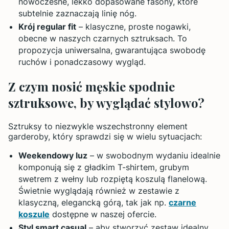
nowoczesne, lekko dopasowane fasony, które
subtelnie zaznaczają linię nóg.
Krój regular fit
– klasyczne, proste nogawki,
obecne w naszych czarnych sztruksach. To
propozycja uniwersalna, gwarantująca swobodę
ruchów i ponadczasowy wygląd.
Z czym nosić męskie spodnie
sztruksowe, by wyglądać stylowo?
Sztruksy to niezwykle wszechstronny element
garderoby, który sprawdzi się w wielu sytuacjach:
Weekendowy luz
– w swobodnym wydaniu idealnie
komponują się z gładkim T-shirtem, grubym
swetrem z wełny lub rozpiętą koszulą flanelową.
Świetnie wyglądają również w zestawie z
klasyczną, elegancką górą, tak jak np.
czarne
koszule
dostępne w naszej ofercie.
Styl smart casual
– aby stworzyć zestaw idealny