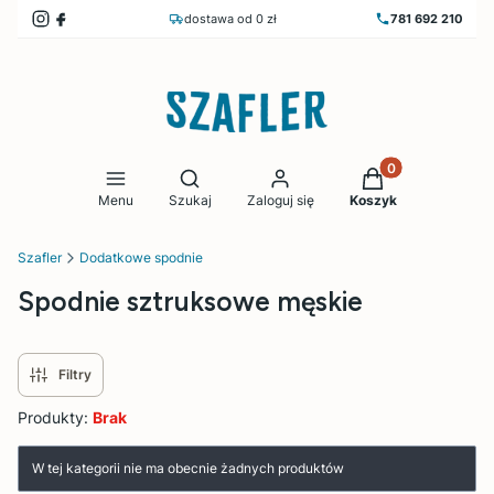
dostawa od 0 zł
781 692 210
Produkty w koszy
Otwórz wyszukiwarkę
Menu
Szukaj
Zaloguj się
Koszyk
Szafler
Dodatkowe spodnie
Spodnie sztruksowe męskie
Filtry
Produkty:
Brak
Lista produktów
W tej kategorii nie ma obecnie żadnych produktów