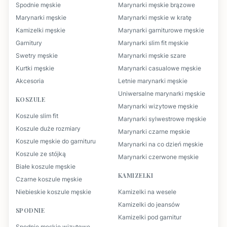
Spodnie męskie
Marynarki męskie brązowe
Marynarki męskie
Marynarki męskie w kratę
Kamizelki męskie
Marynarki garniturowe męskie
Garnitury
Marynarki slim fit męskie
Swetry męskie
Marynarki męskie szare
Kurtki męskie
Marynarki casualowe męskie
Akcesoria
Letnie marynarki męskie
Uniwersalne marynarki męskie
KOSZULE
Marynarki wizytowe męskie
Koszule slim fit
Marynarki sylwestrowe męskie
Koszule duże rozmiary
Marynarki czarne męskie
Koszule męskie do garnituru
Marynarki na co dzień męskie
Koszule ze stójką
Marynarki czerwone męskie
Białe koszule męskie
KAMIZELKI
Czarne koszule męskie
Niebieskie koszule męskie
Kamizelki na wesele
Kamizelki do jeansów
SPODNIE
Kamizelki pod garnitur
Spodnie męskie wizytowe