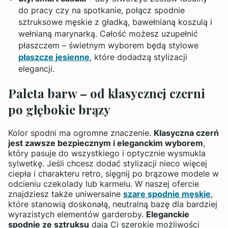
do pracy czy na spotkanie, połącz spodnie
sztruksowe męskie z gładką, bawełnianą koszulą i
wełnianą marynarką. Całość możesz uzupełnić
płaszczem – świetnym wyborem będą stylowe
płaszcze jesienne
, które dodadzą stylizacji
elegancji.
Paleta barw – od klasycznej czerni
po głębokie brązy
Kolor spodni ma ogromne znaczenie.
Klasyczna czerń
jest zawsze bezpiecznym i eleganckim wyborem
,
który pasuje do wszystkiego i optycznie wysmukla
sylwetkę. Jeśli chcesz dodać stylizacji nieco więcej
ciepła i charakteru retro, sięgnij po brązowe modele w
odcieniu czekolady lub karmelu. W naszej ofercie
znajdziesz także uniwersalne
szare spodnie męskie
,
które stanowią doskonałą, neutralną bazę dla bardziej
wyrazistych elementów garderoby.
Eleganckie
spodnie ze sztruksu
dają Ci szerokie możliwości