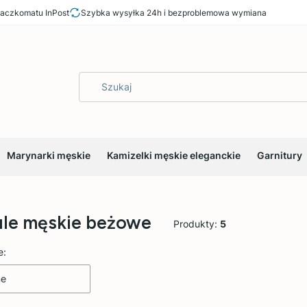
aczkomatu InPost
Szybka wysyłka 24h i bezproblemowa wymiana
Marynarki męskie
Kamizelki męskie eleganckie
Garnitury
ule męskie beżowe
Produkty:
5
 produktów
e:
ne