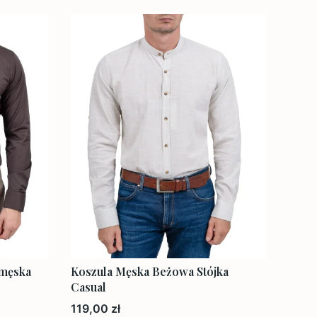
 męska
Koszula Męska Beżowa Stójka
Casual
Cena
119,00 zł