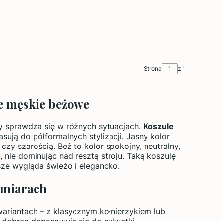
Strona
z 1
le męskie beżowe
ry sprawdza się w różnych sytuacjach.
Koszule
sują do półformalnych stylizacji. Jasny kolor
zy szarością. Beż to kolor spokojny, neutralny,
, nie dominując nad resztą stroju. Taką koszulę
sze wygląda świeżo i elegancko.
zmiarach
ariantach – z klasycznym kołnierzykiem lub
y dobrze dopasowuje się do sylwetki,