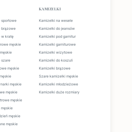
KAMIZELKI
 sportowe
Kamizelki na wesele
e brązowe
Kamizelki do jeansów
 w kratę
Kamizelki pod garnitur
urowe męskie
Kamizelki garniturowe
t męskie
Kamizelki wizytowe
 szare
Kamizelki do koszuli
lowe męskie
Kamizelki brązowe
 męskie
Szare kamizelki męskie
narki męskie
Kamizelki młodzieżowe
owe męskie
Kamizelki duże rozmiary
trowe męskie
 męskie
dzień męskie
one męskie