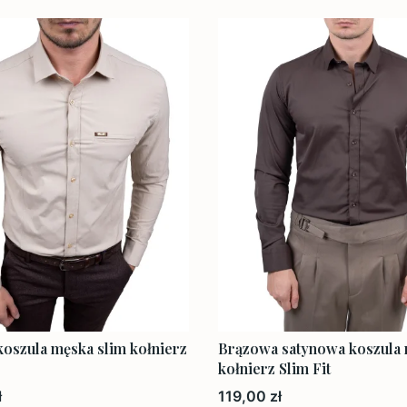
oszula męska slim kołnierz
Brązowa satynowa koszula
kołnierz Slim Fit
Cena
ł
119,00 zł