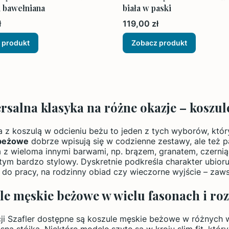
 bawełniana
biała w paski
Cena
ł
119,00 zł
 produkt
Zobacz produkt
rsalna klasyka na różne okazje – koszu
ja z koszulą w odcieniu beżu to jeden z tych wyborów, któ
beżowe
dobrze wpisują się w codzienne zestawy, ale też pa
 z wieloma innymi barwami, np. brązem, granatem, czernią c
 tym bardzo stylowy. Dyskretnie podkreśla charakter ubioru
 do pracy, na rodzinny obiad czy wieczorne wyjście – zaw
le męskie beżowe w wielu fasonach i ro
ji Szafler dostępne są koszule męskie beżowe w różnych w
ną stójką. Niektóre modele szyte są w kroju slim fit, któr