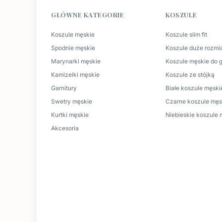
GŁÓWNE KATEGORIE
KOSZULE
Koszule męskie
Koszule slim fit
Spodnie męskie
Koszule duże rozmi
Marynarki męskie
Koszule męskie do g
Kamizelki męskie
Koszule ze stójką
Garnitury
Białe koszule męski
Swetry męskie
Czarne koszule męs
Kurtki męskie
Niebieskie koszule 
Akcesoria