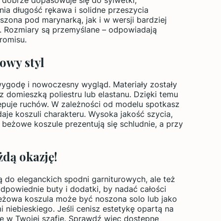
nia długość rękawa i solidne przeszycia
szona pod marynarką, jak i w wersji bardziej
. Rozmiary są przemyślane – odpowiadają
romisu.
owy styl
wygodę i nowoczesny wygląd. Materiały zostały
 domieszką poliestru lub elastanu. Dzięki temu
krępuje ruchów. W zależności od modelu spotkasz
daje koszuli charakteru. Wysoka jakość szycia,
 beżowe koszule prezentują się schludnie, a przy
dą okazję!
ą do eleganckich spodni garniturowych, ale też
powiednie buty i dodatki, by nadać całości
Beżowa koszula może być noszona solo lub jako
 niebieskiego. Jeśli cenisz estetykę opartą na
ce w Twojej szafie. Sprawdź więc dostępne