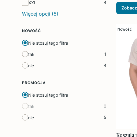
4
XXL
Zobacz
Więcej opcji (5)
Nowość
NOWOŚĆ
Nie stosuj tego filtra
1
tak
4
nie
PROMOCJA
Nie stosuj tego filtra
0
tak
5
nie
Koszula 