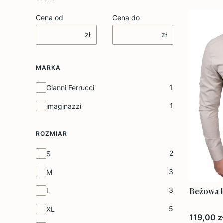
Cena od
Cena do
zł
zł
MARKA
Marka
1
Gianni Ferrucci
1
imaginazzi
ROZMIAR
Rozmiar
2
S
3
M
3
Beżowa k
L
5
XL
Cena
119,00 z