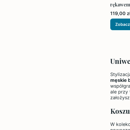
rękawem
Cena
119,00 z
Zobacz
Uniwe
Stylizac
męskie 
współgra
ale przy
założysz
Koszu
W kolekc
nowoczes