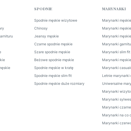
SPODNIE
MARYNARKI
Spodnie męskie wizytowe
Marynarki męskie
ary
Chinosy
Marynarki męski
arnituru
Jeansy męskie
Marynarki męskie
Czarne spodnie męskie
Marynarki garnit
e
Szare spodnie męskie
Marynarki slim fi
kie
Beżowe spodnie męskie
Marynarki męskie
męskie
Spodnie męskie w kratę
Marynarki casua
Spodnie męskie slim fit
Letnie marynarki
Spodnie męskie duże rozmiary
Uniwersalne mary
Marynarki wizyt
Marynarki sylwes
Marynarki czarne
Marynarki na co 
Marynarki czerw