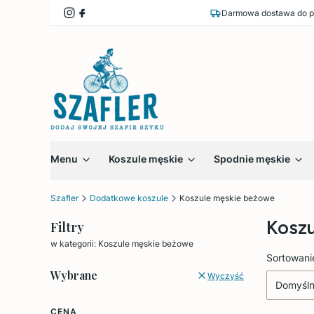
Darmowa dostawa do p
Menu
Koszule męskie
Spodnie męskie
Szafler
Dodatkowe koszule
Koszule męskie beżowe
Kosz
Filtry
w kategorii: Koszule męskie beżowe
Lista
Sortowani
Wybrane
Wyczyść
Domyśl
CENA