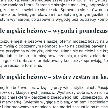
ając ramiona i tors. Starannie skrojone mankiety, odpowied
ą, że koszula świetnie się układa. Sprawdza się zarówno no
ej – z podwiniętym rękawem i rozpiętym górnym guzikiem
istym wymiarom, co zapewnia wygodę bez potrzeby komp
le męskie beżowe – wygoda i ponadczas
oszule męskie beżowe z naszej oferty, możesz liczyć na 
z myślą o codziennym komforcie – to najczęściej bawełna z
jest przyjemna w dotyku, dobrze układa się na ciele i nie 
adką lub lekko strukturalną powierzchnią, a każda z nich do
e guziki i dobrze zaprojektowany kołnierzyk sprawiają, że
są przesadnie formalne.
le męskie beżowe – stwórz zestaw na każ
męskie beżowe sprawdzą się przy wielu stylizacjach. Pasuj
sów czy klasycznych jeansów. Wystarczy dobrać do nich od
ego charakteru – bardziej biznesowego lub luźniejszego. 
 marynarkę. Świetnie wygląda z bielą, grafitem i odcieniami
e i dopracowanych detalach, ten model zasługuje na miejs