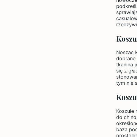
podkreśl
sprawiaj
casualow
rzeczyw
Koszu
Nosząc k
dobrane 
tkanina 
się z gł
stonowan
tym nie 
Koszu
Koszule 
do chino
określon
baza pod
prostoci