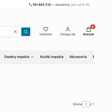
781 692 210
— doradzimy
(pon–pt 9–16)
Produkty w kos
Wyczyść
Szukaj
Ulubione
Zaloguj się
Koszyk
Swetry męskie
Kurtki męskie
Akcesoria
Bestsellery
Strona
z 1